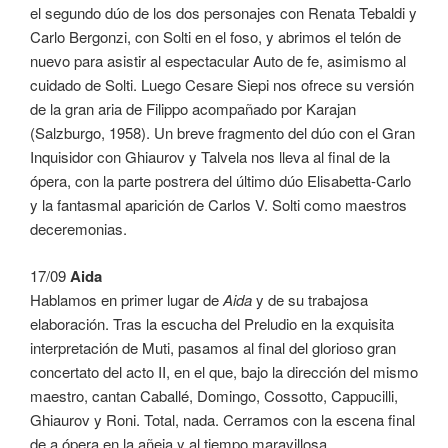
el segundo dúo de los dos personajes con Renata Tebaldi y
Carlo Bergonzi, con Solti en el foso, y abrimos el telón de
nuevo para asistir al espectacular Auto de fe, asimismo al
cuidado de Solti. Luego Cesare Siepi nos ofrece su versión
de la gran aria de Filippo acompañado por Karajan
(Salzburgo, 1958). Un breve fragmento del dúo con el Gran
Inquisidor con Ghiaurov y Talvela nos lleva al final de la
ópera, con la parte postrera del último dúo Elisabetta-Carlo
y la fantasmal aparición de Carlos V. Solti como maestros
deceremonias.
17/09
Aida
Hablamos en primer lugar de
Aida
y de su trabajosa
elaboración. Tras la escucha del Preludio en la exquisita
interpretación de Muti, pasamos al final del glorioso gran
concertato del acto II, en el que, bajo la dirección del mismo
maestro, cantan Caballé, Domingo, Cossotto, Cappucilli,
Ghiaurov y Roni. Total, nada. Cerramos con la escena final
de a ópera en la añeja y al tiempo maravillosa