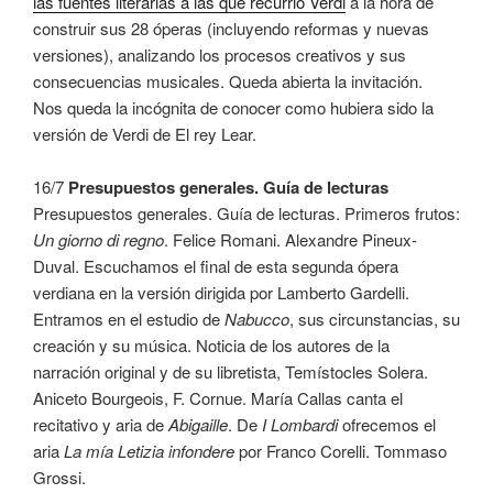
las fuentes literarias a las que recurrió Verdi
a la hora de
construir sus 28 óperas (incluyendo reformas y nuevas
versiones), analizando los procesos creativos y sus
consecuencias musicales. Queda abierta la invitación.
Nos queda la incógnita de conocer como hubiera sido la
versión de Verdi de El rey Lear.
16/7
Presupuestos generales. Guía de lecturas
Presupuestos generales. Guía de lecturas. Primeros frutos:
Un giorno di regno
. Felice Romani. Alexandre Pineux-
Duval. Escuchamos el final de esta segunda ópera
verdiana en la versión dirigida por Lamberto Gardelli.
Entramos en el estudio de
Nabucco
, sus circunstancias, su
creación y su música. Noticia de los autores de la
narración original y de su libretista, Temístocles Solera.
Aniceto Bourgeois, F. Cornue. María Callas canta el
recitativo y aria de
Abigaille
. De
I Lombardi
ofrecemos el
aria
La mía Letizia infondere
por Franco Corelli. Tommaso
Grossi.