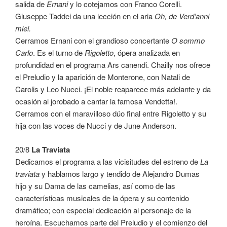
salida de
Ernani
y lo cotejamos con Franco Corelli.
Giuseppe Taddei da una lección en el aria
Oh, de Verd’anni
miei.
Cerramos Ernani con el grandioso concertante
O sommo
Carlo
. Es el turno de
Rigoletto
, ópera analizada en
profundidad en el programa Ars canendi. Chailly nos ofrece
el Preludio y la aparición de Monterone, con Natali de
Carolis y Leo Nucci. ¡El noble reaparece más adelante y da
ocasión al jorobado a cantar la famosa Vendetta!.
Cerramos con el maravilloso dúo final entre Rigoletto y su
hija con las voces de Nucci y de June Anderson.
20/8
La Traviata
Dedicamos el programa a las vicisitudes del estreno de
La
traviata
y hablamos largo y tendido de Alejandro Dumas
hijo y su Dama de las camelias, así como de las
características musicales de la ópera y su contenido
dramático; con especial dedicación al personaje de la
heroína. Escuchamos parte del Preludio y el comienzo del