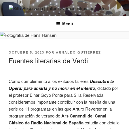
Ir
al
SILLA RESERVADA | TALLERES
Cursos y encuentros musicales
contenido
Y ENCUENTROS MUSICALES
Menú
PUBLICADO
OCTUBRE 5, 2023
POR
ARNALDO GUTIÉRREZ
EL
Fuentes literarias de Verdi
Como complemento a los exitosos talleres
Descubre la
Ópera: para amarla y no morir en el intento
, dictado por
el profesor Einar Goyo Ponte para Silla Reservada,
consideramos importante contribuir con la reseña de una
serie de 11 programas en las que Arturo Reverter en la
programación de verano de
Ars Canendi del Canal
Clásico de Radio Nacional de España
estudia con detalle