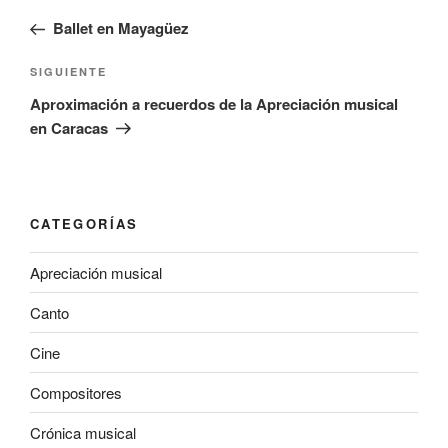
de
anterior
Ballet en Mayagüez
entradas
Entrada
SIGUIENTE
siguiente
Aproximación a recuerdos de la Apreciación musical
en Caracas
CATEGORÍAS
Apreciación musical
Canto
Cine
Compositores
Crónica musical