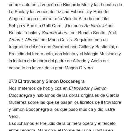
primer acto en la versión de Riccardo Muti y las huestes de
La Scala y las voces de Tiziana Fabbricini y Roberto
Alagna. Luego el primer dúo Violetta-Alfredo con Tito
Schipa y Amelita Galli-Curci. ¡Después
Ah fors’e lui
por
Renata Tebaldi y
Sempre libera
! por Renata Scotto. ¡Y el
Amami, Alfredo
! por Maria Callas. Seguimos con un
fragmento del dúo con Germont con Callas y Bastianini, el
Preludio del tercer acto, con Mehta y el Maggio Muisicale y
la lectura de la carta del padre de Alfredo y Addio del
passatto en la voz de la gran Magda Olivero.
27/8
El trovador y Simon Boccanegra
Nos metemos de hoz y coz en
El trovador
y
Simon
Boccanegra
y hablamos de las obras originales de García
Gutiérrez sobre las que se basan los libretos de Il trovatore
y Simon Boccanegra a los que puso música y dio lustre
Verdi.
Escuchamos el Preludio de la primera ópera y el terceto
entre Leonora, Manrico y el Conde de Luna. Cantan en