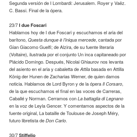
Segunda versión de I Lombardi: Jerusalem. Royer y Vaëz.
C. Bassi. Final de la ópera.
23/7
I due Foscari
Hablamos hoy de I due Foscari y escuchamos el aria del
barítono,
Questa dunque è l’iniqua mercede
, cantada por
Gian Giacomo Guelfi; de Alzira, de su fuente literaria
(Voltaire), ilustrada por el conjunto Un inca capitaneado por
Plácido Domingo. Después, Nicolai Ghiaurov nos levanta
del asiento en el aria y cabaletta de
Attila
basada en Attilla
König der Hunen de Zacharias Werner, de quien damos
noticia. Hablamos de Lord Byron y de la ópera
Il Corsaro
,
de la que escuchamos el final en las voces de Carreras,
Caballé y Norman. Cerramos con
La battaglia di Legnano
en la voz de Leyla Gencer. Y comentamos aspectos de la
fuente original, La bataille de Toulouse de Joseph Méry,
futuro libretista de
Don Carlo
.
30/7
Stiffelio