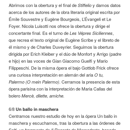
Abrimos con la obertura y el final de
Stiffelio
y damos datos
acerca de los autores de la obra literaria original escrita por
Émile Souvestre y Eugène Bourgeois, L’Évangeli et Le
Foyer. Nicola Luisotti nos ofrece la obertura y dirige el
concertante final. Es el turno de
Les Vépres Siciliennes
,
que recrea el texto original de Eugène Scribe y el libreto de
él mismo y de Charles Duveyrier. Seguimos la obertura
dirigida por Erich Kleiber y el dúo de Monfort y Arrigo (padre
e hijo) en las voces de Gian Giacomo Guelfi y Mario
Filippeschi. De la misma ópera el bajo Gottlob Frick ofrece
una curiosa interpretación en alemán del aria
O tu,
Palermo (O mein Palermo)
. Cerramos la presencia de esta
ópera parisina con la interpretación de Maria Callas del
bolero
Mercè, dilette, amiche.
6/8
Un ballo in maschera
Centramos nuestro estudio de hoy en la ópera Un ballo in
maschera y escuchamos, tras la obertura a las órdenes de
Solti, un fragmento de
Il Regente
de Mercadante, basada