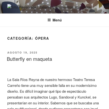
Ir
al
SILLA RESERVADA | TALLERES
Cursos y encuentros musicales
contenido
Y ENCUENTROS MUSICALES
Menú
CATEGORÍA:
ÓPERA
PUBLICADO
AGOSTO 19, 2025
EL
Butterfly en maqueta
La Sala Ríos Reyna de nuestro hermoso Teatro Teresa
Carreño tiene una muy sensible falla en su modernísimo
diseño. Es difícil imaginar qué tipo de espectáculo
pensaban sus arquitectos Lugo, Sandoval y Kunckel, se
presentarían en su interior. Sabemos que se buscaba una
sala multifuncional, donde pudieran presentarse con igual