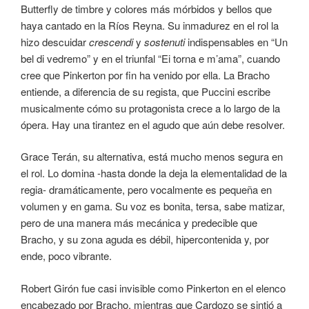
Butterfly de timbre y colores más mórbidos y bellos que
haya cantado en la Ríos Reyna. Su inmadurez en el rol la
hizo descuidar
crescendi
y
sostenuti
indispensables en “Un
bel di vedremo” y en el triunfal “Ei torna e m’ama”, cuando
cree que Pinkerton por fin ha venido por ella. La Bracho
entiende, a diferencia de su regista, que Puccini escribe
musicalmente cómo su protagonista crece a lo largo de la
ópera. Hay una tirantez en el agudo que aún debe resolver.
Grace Terán, su alternativa, está mucho menos segura en
el rol. Lo domina -hasta donde la deja la elementalidad de la
regia- dramáticamente, pero vocalmente es pequeña en
volumen y en gama. Su voz es bonita, tersa, sabe matizar,
pero de una manera más mecánica y predecible que
Bracho, y su zona aguda es débil, hipercontenida y, por
ende, poco vibrante.
Robert Girón fue casi invisible como Pinkerton en el elenco
encabezado por Bracho, mientras que Cardozo se sintió a