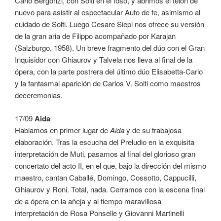
Carlo Bergonzi, con Solti en el foso, y abrimos el telón de
nuevo para asistir al espectacular Auto de fe, asimismo al
cuidado de Solti. Luego Cesare Siepi nos ofrece su versión
de la gran aria de Filippo acompañado por Karajan
(Salzburgo, 1958). Un breve fragmento del dúo con el Gran
Inquisidor con Ghiaurov y Talvela nos lleva al final de la
ópera, con la parte postrera del último dúo Elisabetta-Carlo
y la fantasmal aparición de Carlos V. Solti como maestros
deceremonias.
17/09
Aida
Hablamos en primer lugar de
Aida
y de su trabajosa
elaboración. Tras la escucha del Preludio en la exquisita
interpretación de Muti, pasamos al final del glorioso gran
concertato del acto II, en el que, bajo la dirección del mismo
maestro, cantan Caballé, Domingo, Cossotto, Cappucilli,
Ghiaurov y Roni. Total, nada. Cerramos con la escena final
de a ópera en la añeja y al tiempo maravillosa
interpretación de Rosa Ponselle y Giovanni Martinelli