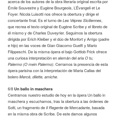
acerca de los autores de la obra literaria original escrita por
Émile Souvestre y Eugène Bourgeois, L’Évangeli et Le
Foyer. Nicola Luisotti nos ofrece la obertura y dirige el
concertante final. Es el turno de
Les Vépres Siciliennes
,
que recrea el texto original de Eugène Scribe y el libreto de
él mismo y de Charles Duveyrier. Seguimos la obertura
dirigida por Erich Kleiber y el dúo de Monfort y Arrigo (padre
e hijo) en las voces de Gian Giacomo Guelfi y Mario
Filippeschi. De la misma ópera el bajo Gottlob Frick ofrece
una curiosa interpretación en alemán del aria
O tu,
Palermo (O mein Palermo)
. Cerramos la presencia de esta
ópera parisina con la interpretación de Maria Callas del
bolero
Mercè, dilette, amiche.
6/8
Un ballo in maschera
Centramos nuestro estudio de hoy en la ópera Un ballo in
maschera y escuchamos, tras la obertura a las órdenes de
Solti, un fragmento de
Il Regente
de Mercadante, basada
en la misma obra de Scribe. De este damos algunos