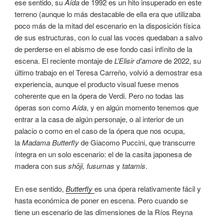
ese sentido, su
Aída
de 1992 es un hito insuperado en este
terreno (aunque lo más destacable de ella era que utilizaba
poco más de la mitad del escenario en la disposición física
de sus estructuras, con lo cual las voces quedaban a salvo
de perderse en el abismo de ese fondo casi infinito de la
escena. El reciente montaje de
L’Elisir d’amore
de 2022, su
último trabajo en el Teresa Carreño, volvió a demostrar esa
experiencia, aunque el producto visual fuese menos
coherente que en la ópera de Verdi. Pero no todas las
óperas son como
Aída
, y en algún momento tenemos que
entrar a la casa de algún personaje, o al interior de un
palacio o como en el caso de la ópera que nos ocupa,
la
Madama Butterfly
de Giacomo Puccini, que transcurre
íntegra en un solo escenario: el de la casita japonesa de
madera con sus
sh
ō
ji, fusumas
y
tatamis
.
En ese sentido,
Butterfly
es una ópera relativamente fácil y
hasta económica de poner en escena. Pero cuando se
tiene un escenario de las dimensiones de la Ríos Reyna