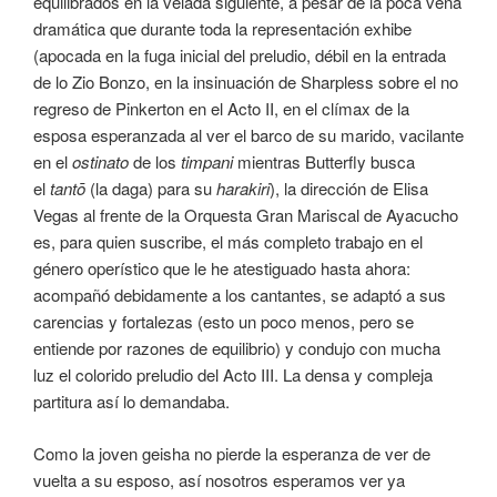
equilibrados en la velada siguiente, a pesar de la poca vena
dramática que durante toda la representación exhibe
(apocada en la fuga inicial del preludio, débil en la entrada
de lo Zio Bonzo, en la insinuación de Sharpless sobre el no
regreso de Pinkerton en el Acto II, en el clímax de la
esposa esperanzada al ver el barco de su marido, vacilante
en el
ostinato
de los
timpani
mientras Butterfly busca
el
tant
ō
(la daga) para su
harakiri
), la dirección de Elisa
Vegas al frente de la Orquesta Gran Mariscal de Ayacucho
es, para quien suscribe, el más completo trabajo en el
género operístico que le he atestiguado hasta ahora:
acompañó debidamente a los cantantes, se adaptó a sus
carencias y fortalezas (esto un poco menos, pero se
entiende por razones de equilibrio) y condujo con mucha
luz el colorido preludio del Acto III. La densa y compleja
partitura así lo demandaba.
Como la joven geisha no pierde la esperanza de ver de
vuelta a su esposo, así nosotros esperamos ver ya