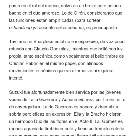
gusto en el rol del marino, salvo en un breve pero notorio
bache en el dúo amoroso. Lo de Girón, considerando que
las funciones están amplificadas (para sortear
el
handicap
ya descrito del escenario), es preocupante.
Tuvimos un Sharpless estático e inexpresivo, de voz poco
rotunda con Claudio González, mientras que brilló con luz
propia, tanto escénica como vocalmente el bello timbre de
Cristian Pabón en el mismo papel, con atinados
movimientos escénicos que su alternativa ni siquiera
intentó.
Suzuki fue afortunadamente bien servida por las jóvenes
voces de Talía Guerrero y Adriana Gómez, por fin en un rol
de envergadura. La de Guerrero es sonora y dramática,
sobria pero eficaz en expresión. Ella y la Bracho hicieron
un hermoso Dúo de las flores en el Acto II. La Gómez es
menos agraciada tímbricamente y tiene un trémolo notorio
en sus graves, pero sabe usar su figura ágil en escena con