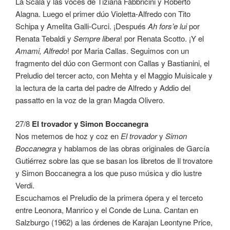
La Scala y las voces de Tiziana Fabbricini y Roberto
Alagna. Luego el primer dúo Violetta-Alfredo con Tito
Schipa y Amelita Galli-Curci. ¡Después
Ah fors’e lui
por
Renata Tebaldi y
Sempre libera
! por Renata Scotto. ¡Y el
Amami, Alfredo
! por Maria Callas. Seguimos con un
fragmento del dúo con Germont con Callas y Bastianini, el
Preludio del tercer acto, con Mehta y el Maggio Muisicale y
la lectura de la carta del padre de Alfredo y Addio del
passatto en la voz de la gran Magda Olivero.
27/8
El trovador y Simon Boccanegra
Nos metemos de hoz y coz en
El trovador
y
Simon
Boccanegra
y hablamos de las obras originales de García
Gutiérrez sobre las que se basan los libretos de Il trovatore
y Simon Boccanegra a los que puso música y dio lustre
Verdi.
Escuchamos el Preludio de la primera ópera y el terceto
entre Leonora, Manrico y el Conde de Luna. Cantan en
Salzburgo (1962) a las órdenes de Karajan Leontyne Price,