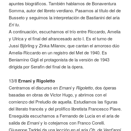
apuntes biográficos. También hablamos de Bonaventura
Somma, autor del libreto verdiano. Pasamos al título del de
Busseto y seguimos la interpretación de Bastianini del aria
Eri tu
.
A continuación, escuchamos el trío entre Riccardo, Amelia
y Ulrica y el final del afrancesado acto I. Es el turno de
Jussi Björling y Zinka Milanov, que cantan el amoroso dúo
Amelia-Riccardo en un registro del Met de 1940. Es
Beniamino Gigli el protagonista de la versión de 1943
dirigida por Serafin del final de la ópera.
13/8
Ernani y Rigoletto
Centramos el discurso en
Ernani
y
Rigoletto
, dos óperas
basadas en obras de Victor Hugo, y abrimos con el
comienzo del Preludio de aquella. Estudiamos las figuras
del literato francés y del prolífico libretista Francesco Piave.
Enseguida escuchamos a Fernando de Lucia en el aria de
salida de
Ernani
y lo cotejamos con Franco Corelli.
Giuseppe Taddei da una lección en el aria
Oh, de Verd’anni