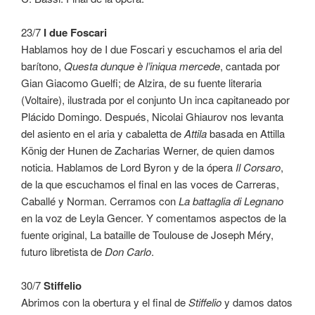
23/7
I due Foscari
Hablamos hoy de I due Foscari y escuchamos el aria del
barítono,
Questa dunque è l’iniqua mercede
, cantada por
Gian Giacomo Guelfi; de Alzira, de su fuente literaria
(Voltaire), ilustrada por el conjunto Un inca capitaneado por
Plácido Domingo. Después, Nicolai Ghiaurov nos levanta
del asiento en el aria y cabaletta de
Attila
basada en Attilla
König der Hunen de Zacharias Werner, de quien damos
noticia. Hablamos de Lord Byron y de la ópera
Il Corsaro
,
de la que escuchamos el final en las voces de Carreras,
Caballé y Norman. Cerramos con
La battaglia di Legnano
en la voz de Leyla Gencer. Y comentamos aspectos de la
fuente original, La bataille de Toulouse de Joseph Méry,
futuro libretista de
Don Carlo
.
30/7
Stiffelio
Abrimos con la obertura y el final de
Stiffelio
y damos datos