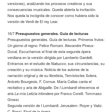
versiones), analizando los procesos creativos y sus
consecuencias musicales. Queda abierta la invitación.
Nos queda la incógnita de conocer como hubiera sido la
versión de Verdi de El rey Lear.
16/7
Presupuestos generales. Guía de lecturas
Presupuestos generales. Guía de lecturas. Primeros frutos:
Un giorno di regno
. Felice Romani. Alexandre Pineux-
Duval. Escuchamos el final de esta segunda ópera
verdiana en la versión dirigida por Lamberto Gardelli.
Entramos en el estudio de
Nabucco
, sus circunstancias, su
creación y su música. Noticia de los autores de la
narración original y de su libretista, Temístocles Solera.
Aniceto Bourgeois, F. Cornue. María Callas canta el
recitativo y aria de
Abigaille
. De
I Lombardi
ofrecemos el
aria
La mía Letizia infondere
por Franco Corelli. Tommaso
Grossi.
Segunda versión de I Lombardi: Jerusalem. Royer y Vaëz.
C. Bassi. Final de la ópera.