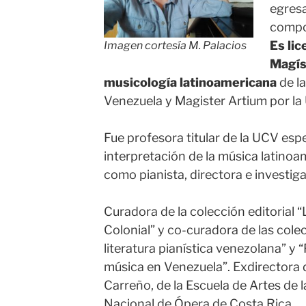
egres
compo
Es lic
Imagen cortesía M. Palacios
Magís
musicología latinoamericana
de l
Venezuela y Magister Artium por la
Fue profesora titular de la UCV espe
interpretación de la música latino
como pianista, directora e investig
Curadora de la colección editorial 
Colonial” y co-curadora de las colec
literatura pianística venezolana” y 
música en Venezuela”. Exdirectora 
Carreño, de la Escuela de Artes de
Nacional de Ópera de Costa Rica.