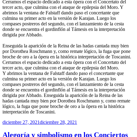
Cerramos el espacio dedicado a esta ópera con el Concertato del
tercer acto, que culmina con el ataque de epilepsia del Moro. Y
abrimos la ventana de Falstaff dando paso el concertante que
culmina su primer acto en la versión de Karajan. Luego los
compases postreros del segundo, con el lanzamiento de la cesta
donde se encuentra el gordinflón al Támesis en la interpretación
dirigida por Abbado.
Enseguida la aparición de la Reina de las hadas cantada muy bien
por Dorothea Roschmann y, como remate lógico, la fuga que pone
broche de oro a la ópera en la histórica interpretación de Toscanini.
Cerramos el espacio dedicado a esta ópera con el Concertato del
tercer acto, que culmina con el ataque de epilepsia del Moro.
Y abrimos la ventana de Falstaff dando paso el concertante que
culmina su primer acto en la versión de Karajan. Luego los
compases postreros del segundo, con el lanzamiento de la cesta
donde se encuentra el gordinflón al Támesis en la interpretación
dirigida por Abbado. Enseguida la aparición de la Reina de las
hadas cantada muy bien por Dorothea Roschmann y, como remate
lógico, la fuga que pone broche de oro a la ópera en la histórica
interpretación de Toscanini.
Publicado
diciembre 27, 2021
diciembre 28, 2021
el
Alegoría y simbolismo en los Conciertos