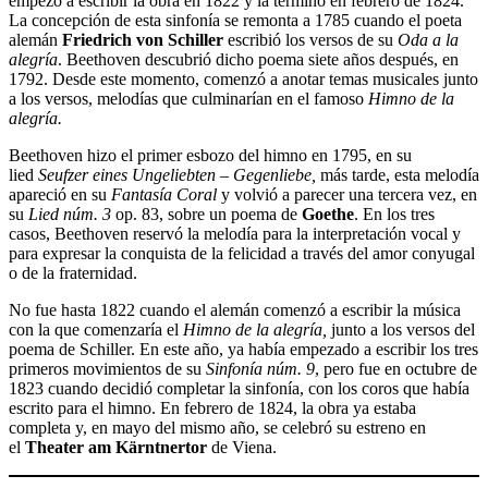
empezó a escribir la obra en 1822 y la terminó en febrero de 1824.
La concepción de esta sinfonía se remonta a 1785 cuando el poeta
alemán
Friedrich von Schiller
escribió los versos de su
Oda a la
alegría
. Beethoven descubrió dicho poema siete años después, en
1792. Desde este momento, comenzó a anotar temas musicales junto
a los versos, melodías que culminarían en el famoso
Himno de la
alegría.
Beethoven hizo el primer esbozo del himno en 1795, en su
lied
Seufzer eines Ungeliebten – Gegenliebe,
más tarde, esta melodía
apareció en su
Fantasía Coral
y volvió a parecer una tercera vez, en
su
Lied núm. 3
op. 83, sobre un poema de
Goethe
. En los tres
casos, Beethoven reservó la melodía para la interpretación vocal y
para expresar la conquista de la felicidad a través del amor conyugal
o de la fraternidad.
No fue hasta 1822 cuando el alemán comenzó a escribir la música
con la que comenzaría el
Himno de la alegría,
junto a los versos del
poema de Schiller. En este año, ya había empezado a escribir los tres
primeros movimientos de su
Sinfonía núm. 9
, pero fue en octubre de
1823 cuando decidió completar la sinfonía, con los coros que había
escrito para el himno. En febrero de 1824, la obra ya estaba
completa y, en mayo del mismo año, se celebró su estreno en
el
Theater am Kärntnertor
de Viena.