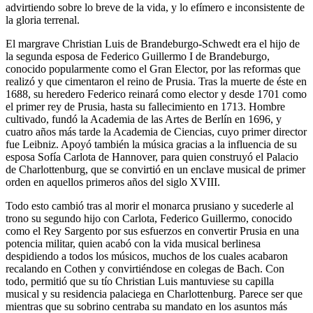
advirtiendo sobre lo breve de la vida, y lo efímero e inconsistente de
la gloria terrenal.
El margrave Christian Luis de Brandeburgo-Schwedt era el hijo de
la segunda esposa de Federico Guillermo I de Brandeburgo,
conocido popularmente como el Gran Elector, por las reformas que
realizó y que cimentaron el reino de Prusia. Tras la muerte de éste en
1688, su heredero Federico reinará como elector y desde 1701 como
el primer rey de Prusia, hasta su fallecimiento en 1713. Hombre
cultivado, fundó la Academia de las Artes de Berlín en 1696, y
cuatro años más tarde la Academia de Ciencias, cuyo primer director
fue Leibniz. Apoyó también la música gracias a la influencia de su
esposa Sofía Carlota de Hannover, para quien construyó el Palacio
de Charlottenburg, que se convirtió en un enclave musical de primer
orden en aquellos primeros años del siglo XVIII.
Todo esto cambió tras al morir el monarca prusiano y sucederle al
trono su segundo hijo con Carlota, Federico Guillermo, conocido
como el Rey Sargento por sus esfuerzos en convertir Prusia en una
potencia militar, quien acabó con la vida musical berlinesa
despidiendo a todos los músicos, muchos de los cuales acabaron
recalando en Cothen y convirtiéndose en colegas de Bach. Con
todo, permitió que su tío Christian Luis mantuviese su capilla
musical y su residencia palaciega en Charlottenburg. Parece ser que
mientras que su sobrino centraba su mandato en los asuntos más