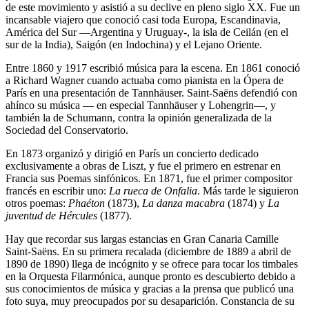
de este movimiento y asistió a su declive en pleno siglo XX. Fue un
incansable viajero que conoció casi toda Europa, Escandinavia,
América del Sur —Argentina y Uruguay-, la isla de Ceilán (en el
sur de la India), Saigón (en Indochina) y el Lejano Oriente.
Entre 1860 y 1917 escribió música para la escena. En 1861 conoció
a Richard Wagner cuando actuaba como pianista en la Ópera de
París en una presentación de Tannhäuser. Saint-Saëns defendió con
ahínco su música — en especial Tannhäuser y Lohengrin—, y
también la de Schumann, contra la opinión generalizada de la
Sociedad del Conservatorio.
En 1873 organizó y dirigió en París un concierto dedicado
exclusivamente a obras de Liszt, y fue el primero en estrenar en
Francia sus Poemas sinfónicos. En 1871, fue el primer compositor
francés en escribir uno:
La rueca de Onfalia
. Más tarde le siguieron
otros poemas:
Phaéton
(1873),
La danza macabra
(1874) y
La
juventud de Hércules
(1877).
Hay que recordar sus largas estancias en Gran Canaria Camille
Saint-Saëns. En su primera recalada (diciembre de 1889 a abril de
1890 de 1890) llega de incógnito y se ofrece para tocar los timbales
en la Orquesta Filarmónica, aunque pronto es descubierto debido a
sus conocimientos de música y gracias a la prensa que publicó una
foto suya, muy preocupados por su desaparición. Constancia de su