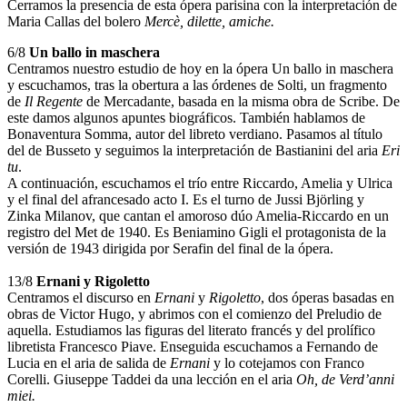
Cerramos la presencia de esta ópera parisina con la interpretación de
Maria Callas del bolero
Mercè, dilette, amiche.
6/8
Un ballo in maschera
Centramos nuestro estudio de hoy en la ópera Un ballo in maschera
y escuchamos, tras la obertura a las órdenes de Solti, un fragmento
de
Il Regente
de Mercadante, basada en la misma obra de Scribe. De
este damos algunos apuntes biográficos. También hablamos de
Bonaventura Somma, autor del libreto verdiano. Pasamos al título
del de Busseto y seguimos la interpretación de Bastianini del aria
Eri
tu
.
A continuación, escuchamos el trío entre Riccardo, Amelia y Ulrica
y el final del afrancesado acto I. Es el turno de Jussi Björling y
Zinka Milanov, que cantan el amoroso dúo Amelia-Riccardo en un
registro del Met de 1940. Es Beniamino Gigli el protagonista de la
versión de 1943 dirigida por Serafin del final de la ópera.
13/8
Ernani y Rigoletto
Centramos el discurso en
Ernani
y
Rigoletto
, dos óperas basadas en
obras de Victor Hugo, y abrimos con el comienzo del Preludio de
aquella. Estudiamos las figuras del literato francés y del prolífico
libretista Francesco Piave. Enseguida escuchamos a Fernando de
Lucia en el aria de salida de
Ernani
y lo cotejamos con Franco
Corelli. Giuseppe Taddei da una lección en el aria
Oh, de Verd’anni
miei.