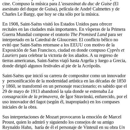
cine. Compuso la música para
L’assassinat du duc de Guise
(El
asesinato del duque de Guisa), película de André Calmettes y de
Charles Le Bargy, que hoy se cita sólo por la música.
En 1908, Saint-Saëns visitó los Estados Unidos para ofrecer
recitales en las ciudades más importantes. En vísperas de la Primera
Guerra Mundial compone el oratorio
The Promised Land
para ser
interpretado en la Catedral de Gloucester. El conflicto bélico no
evitó que Saint-Saëns retornase a los EEUU con motivo de la
Exposición de San Francisco, ciudad en donde compuso
Cyprès et
Lauriers
para celebrar la victoria de los aliados. A su regreso de
tierras americanas, Saint-Saëns viajó hasta Argelia y luego a Grecia,
donde dirigió algunos festivales al pie de la Acrópolis.
Saint-Saëns que inició su carrera de compositor como un innovador
y personificación de la modernidad artística en las décadas de 1850
y 1860, se transformó en un personaje reaccionario; es sabido que el
29 de mayo de 1913 abandonó la sala donde se estrenaba
La
consagración de la primavera,
de Ígor Stravinski, enfurecido, por el
uso innovador del fagot (según él, inapropiado) en los compases
iniciales de la obra.
Sus interpretaciones de Mozart provocaron la emoción de Marcel
Proust, quien lo admiró y siguiendo los consejos de su amigo
Reynaldo Hahn, haría de él el personaje de Vinteuil en su obra
Un