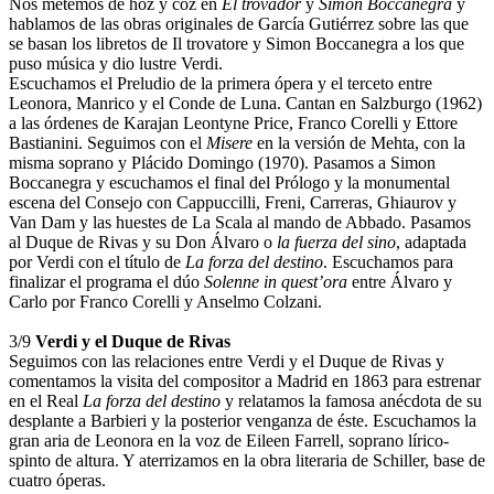
Nos metemos de hoz y coz en
El trovador
y
Simon Boccanegra
y
hablamos de las obras originales de García Gutiérrez sobre las que
se basan los libretos de Il trovatore y Simon Boccanegra a los que
puso música y dio lustre Verdi.
Escuchamos el Preludio de la primera ópera y el terceto entre
Leonora, Manrico y el Conde de Luna. Cantan en Salzburgo (1962)
a las órdenes de Karajan Leontyne Price, Franco Corelli y Ettore
Bastianini. Seguimos con el
Misere
en la versión de Mehta, con la
misma soprano y Plácido Domingo (1970). Pasamos a Simon
Boccanegra y escuchamos el final del Prólogo y la monumental
escena del Consejo con Cappuccilli, Freni, Carreras, Ghiaurov y
Van Dam y las huestes de La Scala al mando de Abbado. Pasamos
al Duque de Rivas y su Don Álvaro o
la fuerza del sino
, adaptada
por Verdi con el título de
La forza del destino
. Escuchamos para
finalizar el programa el dúo
Solenne in quest’ora
entre Álvaro y
Carlo por Franco Corelli y Anselmo Colzani.
3/9
Verdi y el Duque de Rivas
Seguimos con las relaciones entre Verdi y el Duque de Rivas y
comentamos la visita del compositor a Madrid en 1863 para estrenar
en el Real
La forza del destino
y relatamos la famosa anécdota de su
desplante a Barbieri y la posterior venganza de éste. Escuchamos la
gran aria de Leonora en la voz de Eileen Farrell, soprano lírico-
spinto de altura. Y aterrizamos en la obra literaria de Schiller, base de
cuatro óperas.