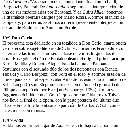
De
Giovanna d’Arco
radiamos el concertante final con Tebaldi,
Bergonzi y Panerai. De
I masnadieri
seguimos la interpretación de
una de sus mejores arias por Bergonzi. Y de
Luisa Miller
ponemos
la dramática obertura dirigida por Mario Rossi. Abrimos el inicio de
la ópera y, para cerrar, asistimos a una impresionante interpretación
del aria de Rodolfo por Aureliano Pertile.
10/9
Don Carlo
El programa está dedicado en su totalidad a Don Carlo, cuarta ópera
verdiana sobre sujeto literario de Schiller. Iniciamos la andadura con
el tema de las trompas que será la base de varios fragmentos de la
obra. Enseguida el dúo de Fontainebleau del original primer acto por
Karita Mattila y Roberto Alagna bajo la batuta de Pappano.
Seguimos con el segundo dúo de los dos personajes con Renata
Tebaldi y Carlo Bergonzi, con Solti en el foso, y abrimos el telón de
nuevo para asistir al espectacular Auto de fe, asimismo al cuidado de
Solti. Luego Cesare Siepi nos ofrece su versión de la gran aria de
Filippo acompañado por Karajan (Salzburgo, 1958). Un breve
fragmento del dúo con el Gran Inquisidor con Ghiaurov y Talvela
nos lleva al final de la ópera, con la parte postrera del último dúo
Elisabetta-Carlo y la fantasmal aparición de Carlos V. Solti como
maestros deceremonias.
17/09
Aida
Hablamos en primer lugar de
Aida
y de su trabajosa elaboración.