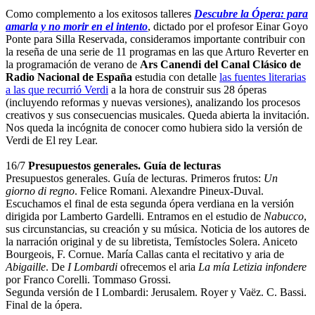
Como complemento a los exitosos talleres
Descubre la Ópera: para
amarla y no morir en el intento
, dictado por el profesor Einar Goyo
Ponte para Silla Reservada, consideramos importante contribuir con
la reseña de una serie de 11 programas en las que Arturo Reverter en
la programación de verano de
Ars Canendi del Canal Clásico de
Radio Nacional de España
estudia con detalle
las fuentes literarias
a las que recurrió Verdi
a la hora de construir sus 28 óperas
(incluyendo reformas y nuevas versiones), analizando los procesos
creativos y sus consecuencias musicales. Queda abierta la invitación.
Nos queda la incógnita de conocer como hubiera sido la versión de
Verdi de El rey Lear.
16/7
Presupuestos generales. Guía de lecturas
Presupuestos generales. Guía de lecturas. Primeros frutos:
Un
giorno di regno
. Felice Romani. Alexandre Pineux-Duval.
Escuchamos el final de esta segunda ópera verdiana en la versión
dirigida por Lamberto Gardelli. Entramos en el estudio de
Nabucco
,
sus circunstancias, su creación y su música. Noticia de los autores de
la narración original y de su libretista, Temístocles Solera. Aniceto
Bourgeois, F. Cornue. María Callas canta el recitativo y aria de
Abigaille
. De
I Lombardi
ofrecemos el aria
La mía Letizia infondere
por Franco Corelli. Tommaso Grossi.
Segunda versión de I Lombardi: Jerusalem. Royer y Vaëz. C. Bassi.
Final de la ópera.