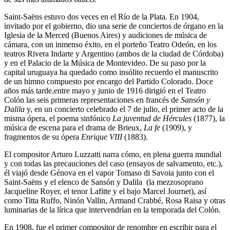
Saint-Saëns estuvo dos veces en el Río de la Plata. En 1904,
invitado por el gobierno, dio una serie de conciertos de órgano en la
Iglesia de la Merced (Buenos Aires) y audiciones de música de
cámara, con un inmenso éxito, en el porteño Teatro Odeón, en los
teatros Rivera Indarte y Argentino (ambos de la ciudad de Córdoba)
y en el Palacio de la Música de Montevideo. De su paso por la
capital uruguaya ha quedado como insólito recuerdo el manuscrito
de un himno compuesto por encargo del Partido Colorado. Doce
años más tarde,entre mayo y junio de 1916 dirigió en el Teatro
Colón las seis primeras representaciones en francés de
Sansón y
Dalila
y, en un concierto celebrado el 7 de julio, el primer acto de la
misma ópera, el poema sinfónico
La juventud de Hércules
(1877), la
música de escena para el drama de Brieux,
La fe
(1909), y
fragmentos de su ópera
Enrique VIII
(1883).
El compositor Arturo Luzzatti narra cómo, en plena guerra mundial
y con todas las precauciones del caso (ensayos de salvamento, etc.),
él viajó desde Génova en el vapor Tomaso di Savoia junto con el
Saint-Saëns y el elenco de Sansón y Dalila (la mezzosoprano
Jacqueline Royer, el tenor Lafitte y el bajo Marcel Journet), así
como Titta Ruffo, Ninón Vallin, Armand Crabbé, Rosa Raisa y otras
luminarias de la lírica que intervendrían en la temporada del Colón.
En 1908, fue el primer compositor de renombre en escribir para el