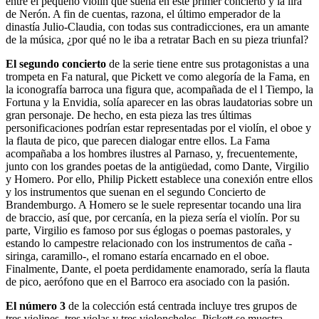
entre el pequeño violín que suena en este primer concierto y la lira
de Nerón. A fin de cuentas, razona, el último emperador de la
dinastía Julio-Claudia, con todas sus contradicciones, era un amante
de la música, ¿por qué no le iba a retratar Bach en su pieza triunfal?
El segundo concierto
de la serie tiene entre sus protagonistas a una
trompeta en Fa natural, que Pickett ve como alegoría de la Fama, en
la iconografía barroca una figura que, acompañada de el l Tiempo, la
Fortuna y la Envidia, solía aparecer en las obras laudatorias sobre un
gran personaje. De hecho, en esta pieza las tres últimas
personificaciones podrían estar representadas por el violín, el oboe y
la flauta de pico, que parecen dialogar entre ellos. La Fama
acompañaba a los hombres ilustres al Parnaso, y, frecuentemente,
junto con los grandes poetas de la antigüedad, como Dante, Virgilio
y Homero. Por ello, Philip Pickett establece una conexión entre ellos
y los instrumentos que suenan en el segundo Concierto de
Brandemburgo. A Homero se le suele representar tocando una lira
de braccio, así que, por cercanía, en la pieza sería el violín. Por su
parte, Virgilio es famoso por sus églogas o poemas pastorales, y
estando lo campestre relacionado con los instrumentos de caña -
siringa, caramillo-, el romano estaría encarnado en el oboe.
Finalmente, Dante, el poeta perdidamente enamorado, sería la flauta
de pico, aerófono que en el Barroco era asociado con la pasión.
El número 3
de la colección está centrada incluye tres grupos de
tres violines, tres violas y tres violonchelos. Pickett se muestra