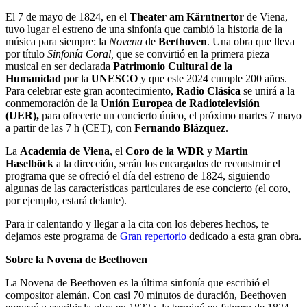
El 7 de mayo de 1824, en el
Theater am Kärntnertor
de Viena,
tuvo lugar el estreno de una sinfonía que cambió la historia de la
música para siempre: la
Novena
de
Beethoven
. Una obra que lleva
por título
Sinfonía Coral,
que se convirtió en la primera pieza
musical en ser declarada
Patrimonio Cultural de la
Humanidad
por la
UNESCO
y que este 2024 cumple 200 años.
Para celebrar este gran acontecimiento,
Radio Clásica
se unirá a la
conmemoración de la
Unión Europea de Radiotelevisión
(UER),
para ofrecerte un concierto único, el próximo martes 7 mayo
a partir de las 7 h (CET), con
Fernando Blázquez
.
La
Academia de Viena
, el
Coro de la WDR
y
Martin
Haselböck
a la dirección, serán los encargados de reconstruir el
programa que se ofreció el día del estreno de 1824, siguiendo
algunas de las características particulares de ese concierto (el coro,
por ejemplo, estará delante).
Para ir calentando y llegar a la cita con los deberes hechos, te
dejamos este programa de
Gran repertorio
dedicado a esta gran obra.
Sobre la Novena de Beethoven
La Novena de Beethoven es la última sinfonía que escribió el
compositor alemán. Con casi 70 minutos de duración, Beethoven