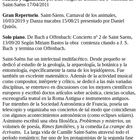
Saint-Saëns 17/04/2011
Gran Repertorio
. Saint-Säens. Carnaval de los animales,
10/03/2019 y Danza macabra 15/08/21 presentado por Daniel
Quirós.
Solo piano
. De Bach a Offenbach: Concierto nº 2 de Saint Saens,
13/09/20 Según Miriam Bastos la obra comienza citando a J. S.
Bach y termina con Offenbach.
Saint-Saëns fue un intelectual multifacético. Desde pequeño se
dedicó al estudio de la geología, la arqueología, la botánica y la
entomología, específicamente la rama de los lepidópteros. Fue
también un excelente matemático. Además de la actividad musical
como compositor, intérprete y crítico, se dedicó a las más variadas
disciplinas, se entretuvo en discusiones con los mejores científicos
europeos y escribió doctos artículos sobre acústica, ciencias ocultas,
escenografía teatral en la Roma Antigua e instrumentos antiguos.
Fue miembro de la Sociedad Astronómica de Francia, poseía un
telescopio y organizaba sus conciertos de tal modo que coincidieran
con algunos acontecimientos astronómicos (como eclipses solares).
Asimismo escribió una obra filosófica,
Problemas y misterios
, un
volumen de poesía,
Rimes familières
, y la comedia
La crampe des
écrivains.
La larga vida de Camille Saint-Saëns atravesó todo el
período romántico; fue uno de los protagonistas de la segunda fase