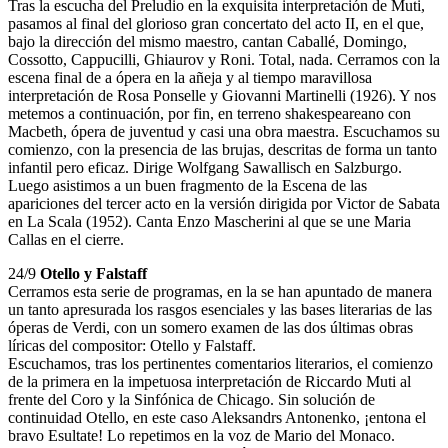
Tras la escucha del Preludio en la exquisita interpretación de Muti,
pasamos al final del glorioso gran concertato del acto II, en el que,
bajo la dirección del mismo maestro, cantan Caballé, Domingo,
Cossotto, Cappucilli, Ghiaurov y Roni. Total, nada. Cerramos con la
escena final de a ópera en la añeja y al tiempo maravillosa
interpretación de Rosa Ponselle y Giovanni Martinelli (1926). Y nos
metemos a continuación, por fin, en terreno shakespeareano con
Macbeth, ópera de juventud y casi una obra maestra. Escuchamos su
comienzo, con la presencia de las brujas, descritas de forma un tanto
infantil pero eficaz. Dirige Wolfgang Sawallisch en Salzburgo.
Luego asistimos a un buen fragmento de la Escena de las
apariciones del tercer acto en la versión dirigida por Victor de Sabata
en La Scala (1952). Canta Enzo Mascherini al que se une Maria
Callas en el cierre.
24/9
Otello y Falstaff
Cerramos esta serie de programas, en la se han apuntado de manera
un tanto apresurada los rasgos esenciales y las bases literarias de las
óperas de Verdi, con un somero examen de las dos últimas obras
líricas del compositor: Otello y Falstaff.
Escuchamos, tras los pertinentes comentarios literarios, el comienzo
de la primera en la impetuosa interpretación de Riccardo Muti al
frente del Coro y la Sinfónica de Chicago. Sin solución de
continuidad Otello, en este caso Aleksandrs Antonenko, ¡entona el
bravo Esultate! Lo repetimos en la voz de Mario del Monaco.