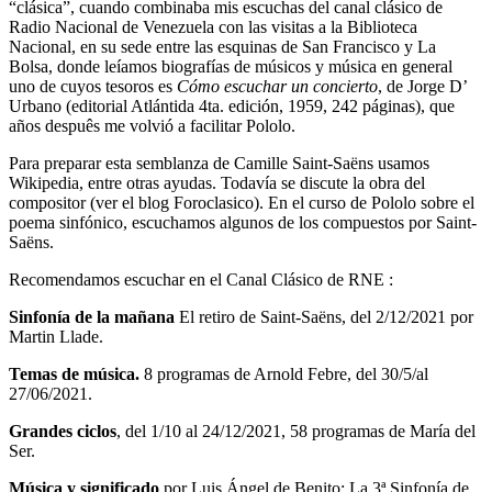
“clásica”, cuando combinaba mis escuchas del canal clásico de
Radio Nacional de Venezuela con las visitas a la Biblioteca
Nacional, en su sede entre las esquinas de San Francisco y La
Bolsa, donde leíamos biografías de músicos y música en general
uno de cuyos tesoros es
Cómo escuchar un concierto
, de Jorge D’
Urbano (editorial Atlántida 4ta. edición, 1959, 242 páginas), que
años despuês me volvió a facilitar Pololo.
Para preparar esta semblanza de Camille Saint-Saëns usamos
Wikipedia, entre otras ayudas. Todavía se discute la obra del
compositor (ver el blog Foroclasico). En el curso de Pololo sobre el
poema sinfónico, escuchamos algunos de los compuestos por Saint-
Saëns.
Recomendamos escuchar en el Canal Clásico de RNE :
Sinfonía de la mañana
El retiro de Saint-Saëns, del 2/12/2021 por
Martin Llade.
Temas de música.
8 programas de Arnold Febre, del 30/5/al
27/06/2021.
Grandes ciclos
, del 1/10 al 24/12/2021, 58 programas de María del
Ser.
Música y significado
por Luis Ángel de Benito: La 3ª Sinfonía de