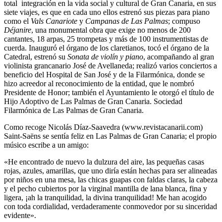
total integración en la vida social y cultural de Gran Canaria, en sus
siete viajes, es que en cada uno ellos estrenó sus piezas para piano
como el
Vals Canariote
y
Campanas de Las Palmas
; compuso
Déjanire
, una monumental obra que exige no menos de 200
cantantes, 18 arpas, 25 trompetas y más de 100 instrumentistas de
cuerda. Inauguró el órgano de los claretianos, tocó el órgano de la
Catedral, estrenó su
Sonata de violín y piano
, acompañando al gran
violinista grancanario José de Avellaneda; realizó varios conciertos a
beneficio del Hospital de San José y de la Filarmónica, donde se
hizo acreedor al reconocimiento de la entidad, que le nombró
Presidente de Honor; también el Ayuntamiento le otorgó el título de
Hijo Adoptivo de Las Palmas de Gran Canaria. Sociedad
Filarmónica de Las Palmas de Gran Canaria.
Como recoge Nicolás Díaz-Saavedra (www.revistacanarii.com)
Saint-Saëns se sentía feliz en Las Palmas de Gran Canaria; el propio
músico escribe a un amigo:
«He encontrado de nuevo la dulzura del aire, las pequeñas casas
rojas, azules, amarillas, que uno diría están hechas para ser alineadas
por niños en una mesa, las chicas guapas con faldas claras, la cabeza
y el pecho cubiertos por la virginal mantilla de lana blanca, fina y
ligera, ¡ah la tranquilidad, la divina tranquilidad! Me han acogido
con toda cordialidad, verdaderamente conmovedor por su sinceridad
evidente».