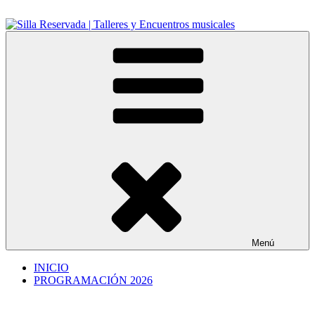
Ir
al
contenido
Silla Reservada | Talleres y Encuentros musicales
Cursos y encuentros musicales
Menú
INICIO
PROGRAMACIÓN 2026