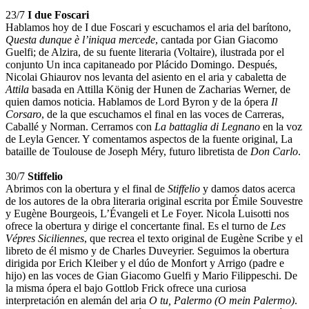
23/7
I due Foscari
Hablamos hoy de I due Foscari y escuchamos el aria del barítono,
Questa dunque è l’iniqua mercede
, cantada por Gian Giacomo
Guelfi; de Alzira, de su fuente literaria (Voltaire), ilustrada por el
conjunto Un inca capitaneado por Plácido Domingo. Después,
Nicolai Ghiaurov nos levanta del asiento en el aria y cabaletta de
Attila
basada en Attilla König der Hunen de Zacharias Werner, de
quien damos noticia. Hablamos de Lord Byron y de la ópera
Il
Corsaro
, de la que escuchamos el final en las voces de Carreras,
Caballé y Norman. Cerramos con
La battaglia di Legnano
en la voz
de Leyla Gencer. Y comentamos aspectos de la fuente original, La
bataille de Toulouse de Joseph Méry, futuro libretista de
Don Carlo
.
30/7
Stiffelio
Abrimos con la obertura y el final de
Stiffelio
y damos datos acerca
de los autores de la obra literaria original escrita por Émile Souvestre
y Eugène Bourgeois, L’Évangeli et Le Foyer. Nicola Luisotti nos
ofrece la obertura y dirige el concertante final. Es el turno de
Les
Vépres Siciliennes
, que recrea el texto original de Eugène Scribe y el
libreto de él mismo y de Charles Duveyrier. Seguimos la obertura
dirigida por Erich Kleiber y el dúo de Monfort y Arrigo (padre e
hijo) en las voces de Gian Giacomo Guelfi y Mario Filippeschi. De
la misma ópera el bajo Gottlob Frick ofrece una curiosa
interpretación en alemán del aria
O tu, Palermo (O mein Palermo)
.