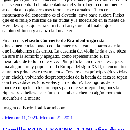
ella se encuentra la flauta tentadora del sátiro, figura comúnmente
asociada a los placeres más terrenales y carnales. El tercer
instrumento del concertino es el clavecín, cuya parte sugiere Picket
que es el reflejo musical de las dudas y la indecisión en la mente de
Hércules, que aquí sería Christian Luis, quien al final elige el
camino virtuoso y alcanza la fama eterna.
Finalmente,
el sexto Concierto de Brandenburgo
está
directamente relacionado con la muerte y la vanitas barroca de la
que hablábamos más arriba. La ausencia del violín le da a esta pieza
un aire más sombrío y apagado, como representando el fin
inexorable de todo lo que vive. Philip Picket cree ver en esta pieza
una alegoría muy popular en la Europa del siglo XVII, el encuentro
entre tres príncipes y tres muertos. Tres jóvenes príncipes (dos violas
y un chelo), volviendo despreocupados de la batida de caza se topan
con tres cadáveres (dos violas y un violone). Las figuras de la
muerte compelen a los príncipes para que se arrepientan, pues la
riqueza y la belleza se esfuman – ambas deben en algún momento
sucumbir a la muerte.
Imagen de Bach: HadiKarimi.com
Publicado
diciembre 11, 2021
diciembre 21, 2021
el
Camille SAINT-SÄENS. A 100 años de su