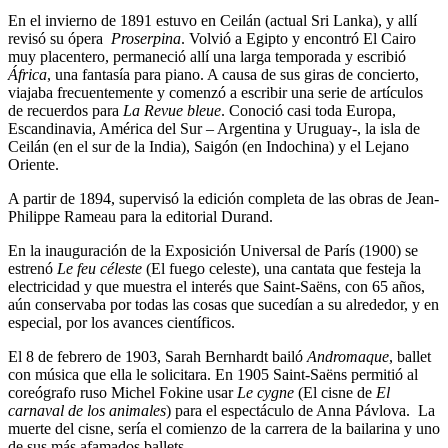
En el invierno de 1891 estuvo en Ceilán (actual Sri Lanka), y allí
revisó su ópera
Proserpina
. Volvió a Egipto y encontró El Cairo
muy placentero, permaneció allí una larga temporada y escribió
África
, una fantasía para piano. A causa de sus giras de concierto,
viajaba frecuentemente y comenzó a escribir una serie de artículos
de recuerdos para
La Revue bleue
. Conoció casi toda Europa,
Escandinavia, América del Sur – Argentina y Uruguay-, la isla de
Ceilán (en el sur de la India), Saigón (en Indochina) y el Lejano
Oriente.
A partir de 1894, supervisó la edición completa de las obras de Jean-
Philippe Rameau para la editorial Durand.
En la inauguración de la Exposición Universal de París (1900) se
estrenó
Le feu céleste
(El fuego celeste), una cantata que festeja la
electricidad y que muestra el interés que Saint-Saëns, con 65 años,
aún conservaba por todas las cosas que sucedían a su alrededor, y en
especial, por los avances científicos.
El 8 de febrero de 1903, Sarah Bernhardt bailó
Andromaque
, ballet
con música que ella le solicitara. En 1905 Saint-Saëns permitió al
coreógrafo ruso Michel Fokine usar
Le cygne
(El cisne de
El
carnaval de los animales
) para el espectáculo de Anna Pávlova. La
muerte del cisne, sería el comienzo de la carrera de la bailarina y uno
de sus más afamados ballets.