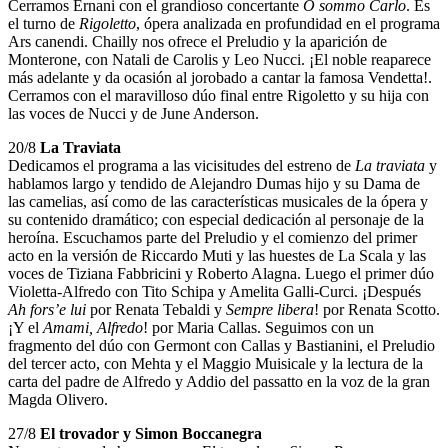
Cerramos Ernani con el grandioso concertante
O sommo Carlo
. Es
el turno de
Rigoletto
, ópera analizada en profundidad en el programa
Ars canendi. Chailly nos ofrece el Preludio y la aparición de
Monterone, con Natali de Carolis y Leo Nucci. ¡El noble reaparece
más adelante y da ocasión al jorobado a cantar la famosa Vendetta!.
Cerramos con el maravilloso dúo final entre Rigoletto y su hija con
las voces de Nucci y de June Anderson.
20/8
La Traviata
Dedicamos el programa a las vicisitudes del estreno de
La traviata
y
hablamos largo y tendido de Alejandro Dumas hijo y su Dama de
las camelias, así como de las características musicales de la ópera y
su contenido dramático; con especial dedicación al personaje de la
heroína. Escuchamos parte del Preludio y el comienzo del primer
acto en la versión de Riccardo Muti y las huestes de La Scala y las
voces de Tiziana Fabbricini y Roberto Alagna. Luego el primer dúo
Violetta-Alfredo con Tito Schipa y Amelita Galli-Curci. ¡Después
Ah fors’e lui
por Renata Tebaldi y
Sempre libera
! por Renata Scotto.
¡Y el
Amami, Alfredo
! por Maria Callas. Seguimos con un
fragmento del dúo con Germont con Callas y Bastianini, el Preludio
del tercer acto, con Mehta y el Maggio Muisicale y la lectura de la
carta del padre de Alfredo y Addio del passatto en la voz de la gran
Magda Olivero.
27/8
El trovador y Simon Boccanegra