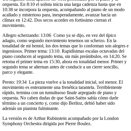
orquesta. En 8:10 el solista inicia una larga cadenza hasta que en
10:38 se incorpora la orquesta, acompañando al piano de un modo
acallado y misterioso para, inesperadamente, avanzar hacia un
clímax en 12:42. Dos secos acordes en fortissimo cierran el
movimiento.
Allegro scherzando: 13:06 Como ya se dijo, en vez del típico
adagio, como segundo movimiento tenemos un scherzo. En la
tonalidad de mi bemol, los dos temas que lo conforman son alegres e
ingeniosos. Primer tema: 13:10. Rapidísimas escalas octavadas del
piano conducen al segundo tema, sin más preámbulos, en 14:20. Se
retoma el primer tema en 15:30, ahora en tonalidad menor. Primer y
segundo tema se alternan antes de conducir a un cierre sencillo,
parco y elegante.
Presto: 19:34 La pieza vuelve a la tonalidad inicial, sol menor. El
movimiento es enteramente una frenética tarantela. Terriblemente
rápido, termina con un tumultuoso finale arpegiado de piano y
orquesta. No caben dudas de que Saint-Saëns sabía cómo darle
término a un concierto y, como dijo Berlioz, debió haber sido
además un pianista fulminante.
La versión es de Arthur Rubinstein acompañado por la London
Symphony Orchestra dirigida por Pierre Boulez.