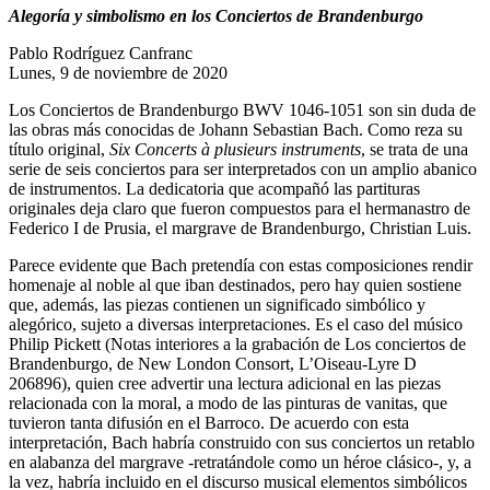
Alegoría y simbolismo en los Conciertos de Brandenburgo
Pablo Rodríguez Canfranc
Lunes, 9 de noviembre de 2020
Los Conciertos de Brandenburgo BWV 1046-1051 son sin duda de
las obras más conocidas de Johann Sebastian Bach. Como reza su
título original,
Six Concerts à
plusieurs instruments
, se trata de una
serie de seis conciertos para ser interpretados con un amplio abanico
de instrumentos. La dedicatoria que acompañó las partituras
originales deja claro que fueron compuestos para el hermanastro de
Federico I de Prusia, el margrave de Brandenburgo, Christian Luis.
Parece evidente que Bach pretendía con estas composiciones rendir
homenaje al noble al que iban destinados, pero hay quien sostiene
que, además, las piezas contienen un significado simbólico y
alegórico, sujeto a diversas interpretaciones. Es el caso del músico
Philip Pickett (Notas interiores a la grabación de Los conciertos de
Brandenburgo, de New London Consort, L’Oiseau-Lyre D
206896), quien cree advertir una lectura adicional en las piezas
relacionada con la moral, a modo de las pinturas de vanitas, que
tuvieron tanta difusión en el Barroco. De acuerdo con esta
interpretación, Bach habría construido con sus conciertos un retablo
en alabanza del margrave -retratándole como un héroe clásico-, y, a
la vez, habría incluido en el discurso musical elementos simbólicos