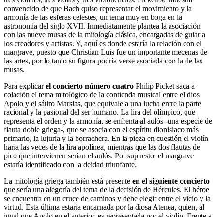
convencido de que Bach quiso representar el movimiento y la
armonía de las esferas celestes, un tema muy en boga en la
astronomía del siglo XVII. Inmediatamente plantea la asociación
con las nueve musas de la mitología clásica, encargadas de guiar a
los creadores y artistas. Y, aquí es donde estaría la relación con el
margrave, puesto que Christian Luis fue un importante mecenas de
las artes, por lo tanto su figura podría verse asociada con la de las
musas.
Para explicar
el concierto número cuatro
Philip Picket saca a
colación el tema mitológico de la contienda musical entre el dios
Apolo y el sátiro Marsias, que equivale a una lucha entre la parte
racional y la pasional del ser humano. La lira del olímpico, que
representa el orden y la armonía, se enfrenta al aulós -una especie de
flauta doble griega-, que se asocia con el espíritu dionisiaco más
primario, la lujuria y la borrachera. En la pieza en cuestión el violín
haría las veces de la lira apolínea, mientras que las dos flautas de
pico que intervienen serían el aulós. Por supuesto, el margrave
estaría identificado con la deidad triunfante.
La mitología griega también está presente
en el siguiente concierto
que sería una alegoría del tema de la decisión de Hércules. El héroe
se encuentra en un cruce de caminos y debe elegir entre el vicio y la
virtud. Esta última estaría encarnada por la diosa Atenea, quien, al
igual que Apolo en el anterior, es representada por el violín. Frente a