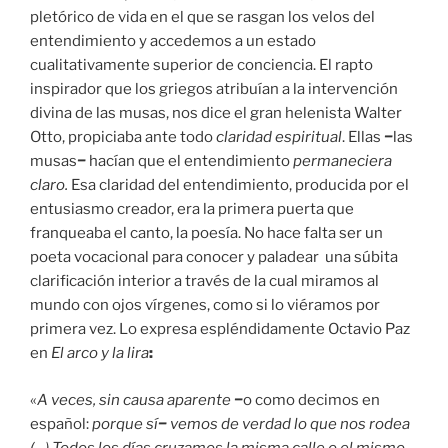
pletórico de vida en el que se rasgan los velos del
entendimiento y accedemos a un estado
cualitativamente superior de conciencia. El rapto
inspirador que los griegos atribuían a la intervención
divina de las musas, nos dice el gran helenista Walter
Otto, propiciaba ante todo
claridad espiritual
. Ellas
−
las
musas
−
hacían que el entendimiento
permaneciera
claro.
Esa claridad del entendimiento, producida por el
entusiasmo creador, era la primera puerta que
franqueaba el canto, la poesía. No hace falta ser un
poeta vocacional para conocer y paladear una súbita
clarificación interior a través de la cual miramos al
mundo con ojos vírgenes, como si lo viéramos por
primera vez. Lo expresa espléndidamente Octavio Paz
en
El arco y la lira
:
«
A veces, sin causa aparente
−
o como decimos en
español:
porque sí
−
vemos de verdad lo que nos rodea
(…) Todos los días cruzamos la misma calle o el mismo