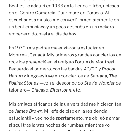
Beatles, lo adquirí en 1966 en la tienda Eltrón, ubicada
en el Centro Comercial Caurimare en Caracas. Al
escuchar esa música me convertí inmediatamente en
un beatlemaníaco y un poco después en un rockero
empedernido, hasta el día de hoy.
En 1970, mis padres me enviaron a estudiar en
Montreal, Canadá. Mis primeros grandes conciertos de
rock los presencié en el antiguo Forum de Montreal.
Recuerdo el primero, con las bandas
AC/DC
y
Procol
Harum
y luego estuve en conciertos de
Santana
,
The
Rolling Stones
—con el desconocido
Stevie Wonder
de
telonero—
Chicago
,
Elton John
, etc.
Mis amigos africanos de la universidad me hicieron fan
de
James Brown
. Mi jefe de piso en la residencia
estudiantil y vecino de apartamento, me obligó a amar
al soul tras largas noches de rumbas, mientras yo