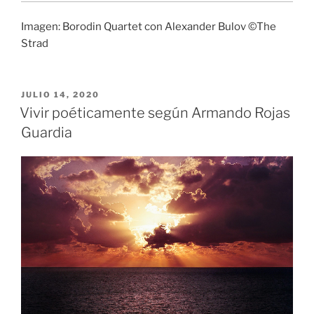
Imagen: Borodin Quartet con Alexander Bulov ©The
Strad
PUBLICADO
JULIO 14, 2020
EL
Vivir poéticamente según Armando Rojas
Guardia