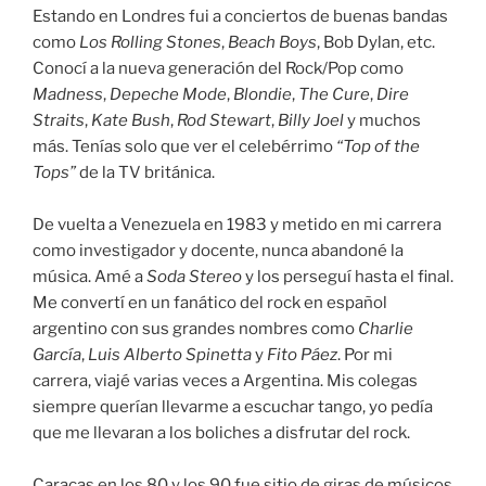
Estando en Londres fui a conciertos de buenas bandas
como
Los Rolling Stones
,
Beach Boys
, Bob Dylan, etc.
Conocí a la nueva generación del Rock/Pop como
Madness
,
Depeche Mode
,
Blondie
,
The Cure
,
Dire
Straits
,
Kate Bush
,
Rod Stewart
,
Billy Joel
y muchos
más. Tenías solo que ver el celebérrimo
“Top of the
Tops”
de la TV británica.
De vuelta a Venezuela en 1983 y metido en mi carrera
como investigador y docente, nunca abandoné la
música. Amé a
Soda Stereo
y los perseguí hasta el final.
Me convertí en un fanático del rock en español
argentino con sus grandes nombres como
Charlie
García
,
Luis Alberto Spinetta
y
Fito Páez
. Por mi
carrera, viajé varias veces a Argentina. Mis colegas
siempre querían llevarme a escuchar tango, yo pedía
que me llevaran a los boliches a disfrutar del rock.
Caracas en los 80 y los 90 fue sitio de giras de músicos