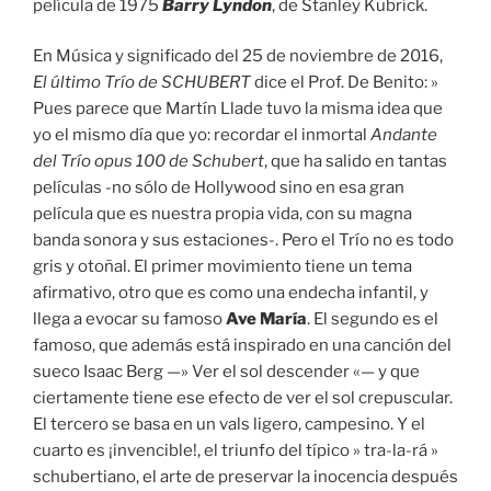
película de 1975
Barry Lyndon
, de Stanley Kubrick.
En Música y significado del 25 de noviembre de 2016,
El último Trío de SCHUBERT
dice el Prof. De Benito: »
Pues parece que Martín Llade tuvo la misma idea que
yo el mismo día que yo: recordar el inmortal
Andante
del Trío opus 100 de Schubert
, que ha salido en tantas
películas -no sólo de Hollywood sino en esa gran
película que es nuestra propia vida, con su magna
banda sonora y sus estaciones-. Pero el Trío no es todo
gris y otoñal. El primer movimiento tiene un tema
afirmativo, otro que es como una endecha infantil, y
llega a evocar su famoso
Ave María
. El segundo es el
famoso, que además está inspirado en una canción del
sueco Isaac Berg —» Ver el sol descender «— y que
ciertamente tiene ese efecto de ver el sol crepuscular.
El tercero se basa en un vals ligero, campesino. Y el
cuarto es ¡invencible!, el triunfo del típico » tra-la-rá »
schubertiano, el arte de preservar la inocencia después