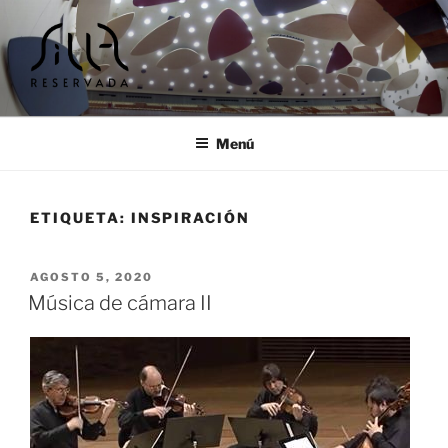
Ir
al
contenido
SILLA RESERVADA |
Cursos y encuentros musicales
TALLERES Y ENCUENTROS
Menú
MUSICALES
ETIQUETA:
INSPIRACIÓN
PUBLICADO
AGOSTO 5, 2020
EL
Música de cámara II