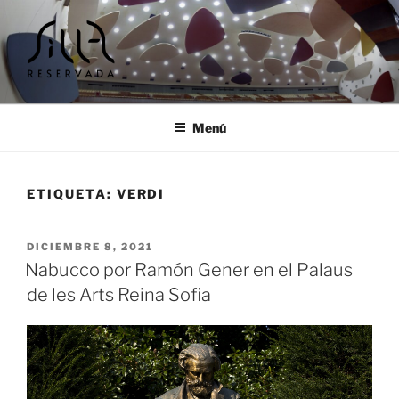
Ir
al
contenido
SILLA RESERVADA |
Cursos y encuentros musicales
TALLERES Y ENCUENTROS
Menú
MUSICALES
ETIQUETA:
VERDI
PUBLICADO
DICIEMBRE 8, 2021
EL
Nabucco por Ramón Gener en el Palaus
de les Arts Reina Sofia