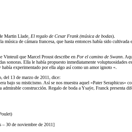
de Martin Llade
, El regalo de Cesar Frank (música de bodas
).
 la música de cámara francesa, que hasta entonces había sido cultivad
de Vinteuil que Marcel Proust describe en
Por el camino de Swann
. Aqu
ndas sonoras. Ella le había propuesto inmediatamente voluptuosidades es
 y había experimentado por ella algo así como un amor ignoto «.
o, del 13 de marzo de 2011, dice:
era bajo su misticismo. Así se nos muestra aquel «Pater Seraphicus» c
admirable construcción. Regalo de boda a Ysaÿe, Franck presenta difere
Poulet)
s – 30 de noviembre de 2011]