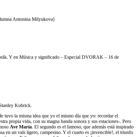
a alumna Antonina Milyukova]
vorák. Y en Música y significado – Especial DVORAK – 16 de
 Stanley Kubrick.
de tuvo la misma idea que yo el mismo día que yo: recordar el
uestra propia vida, con su magna banda sonora y sus estaciones-. Pero
famoso
Ave María
. El segundo es el famoso, que además está inspirado
a en un vals ligero, campesino. Y el cuarto es ¡invencible!, el triunfo