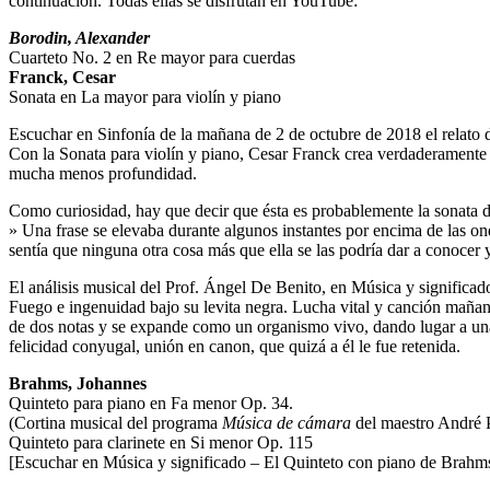
continuación. Todas ellas se disfrutan en YouTube:
Borodin, Alexander
Cuarteto No. 2 en Re mayor para cuerdas
Franck, Cesar
Sonata en La mayor para violín y piano
Escuchar en Sinfonía de la mañana de 2 de octubre de 2018 el relato 
Con la Sonata para violín y piano, Cesar Franck crea verdaderamente
mucha menos profundidad.
Como curiosidad, hay que decir que ésta es probablemente la sonata 
» Una frase se elevaba durante algunos instantes por encima de las o
sentía que ninguna otra cosa más que ella se las podría dar a conocer
El análisis musical del Prof. Ángel De Benito, en Música y significad
Fuego e ingenuidad bajo su levita negra. Lucha vital y canción mañan
de dos notas y se expande como un organismo vivo, dando lugar a una 
felicidad conyugal, unión en canon, que quizá a él le fue retenida.
Brahms, Johannes
Quinteto para piano en Fa menor Op. 34.
(Cortina musical del programa
Música de cámara
del maestro André 
Quinteto para clarinete en Si menor Op. 115
[Escuchar en Música y significado – El Quinteto con piano de Brahm