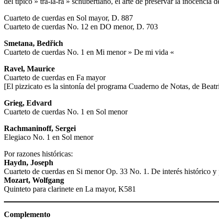
del típico » tra-la-rá » schubertiano, el arte de preservar la inocenci
Cuarteto de cuerdas en Sol mayor, D. 887
Cuarteto de cuerdas No. 12 en DO menor, D. 703
Smetana, Bedřich
Cuarteto de cuerdas No. 1 en Mi menor » De mi vida «
Ravel, Maurice
Cuarteto de cuerdas en Fa mayor
[El pizzicato es la sintonía del programa Cuaderno de Notas, de Beatr
Grieg, Edvard
Cuarteto de cuerdas No. 1 en Sol menor
Rachmaninoff, Sergei
Elegiaco No. 1 en Sol menor
Por razones históricas:
Haydn, Joseph
Cuarteto de cuerdas en Si menor Op. 33 No. 1. De interés histórico y
Mozart, Wolfgang
Quinteto para clarinete en La mayor, K581
Complemento