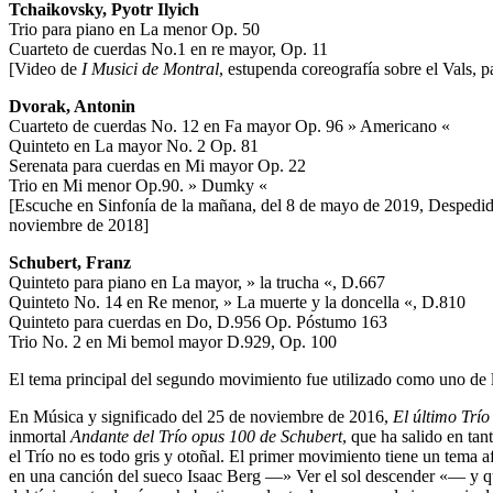
Tchaikovsky, Pyotr Ilyich
Trio para piano en La menor Op. 50
Cuarteto de cuerdas No.1 en re mayor, Op. 11
[Video de
I Musici de Montral
, estupenda coreografía sobre el Vals,
Dvorak, Antonin
Cuarteto de cuerdas No. 12 en Fa mayor Op. 96 » Americano «
Quinteto en La mayor No. 2 Op. 81
Serenata para cuerdas en Mi mayor Op. 22
Trio en Mi menor Op.90. » Dumky «
[Escuche en Sinfonía de la mañana, del 8 de mayo de 2019, Despedi
noviembre de 2018]
Schubert, Franz
Quinteto para piano en La mayor, » la trucha «, D.667
Quinteto No. 14 en Re menor, » La muerte y la doncella «, D.810
Quinteto para cuerdas en Do, D.956 Op. Póstumo 163
Trio No. 2 en Mi bemol mayor D.929, Op. 100
El tema principal del segundo movimiento fue utilizado como uno de l
En Música y significado del 25 de noviembre de 2016,
El último Tr
inmortal
Andante del Trío opus 100 de Schubert
, que ha salido en ta
el Trío no es todo gris y otoñal. El primer movimiento tiene un tema 
en una canción del sueco Isaac Berg —» Ver el sol descender «— y que c