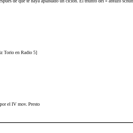
a después de que te haya aplastado un ciclón. El triunfo del » abrazo schu
iz Torio en Radio 5]
 por el IV mov. Presto