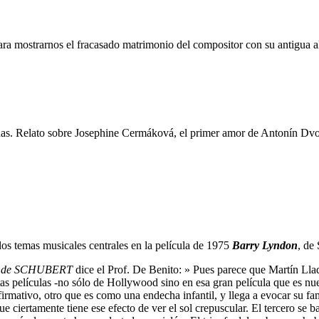
 para mostrarnos el fracasado matrimonio del compositor con su antigu
das. Relato sobre Josephine Cermáková, el primer amor de Antonín D
os temas musicales centrales en la película de 1975
Barry Lyndon
, de
ío de SCHUBERT
dice el Prof. De Benito: » Pues parece que Martín Lla
ntas películas -no sólo de Hollywood sino en esa gran película que es n
afirmativo, otro que es como una endecha infantil, y llega a evocar su 
iertamente tiene ese efecto de ver el sol crepuscular. El tercero se bas