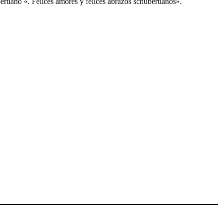
bertiano «. Felices amores y felices abrazos schubertianos».