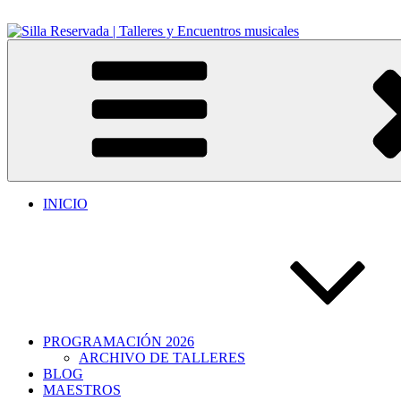
Ir
al
contenido
Silla Reservada | Talleres y Encuentros musicales
Cursos y encuentros musicales
INICIO
PROGRAMACIÓN 2026
ARCHIVO DE TALLERES
BLOG
MAESTROS