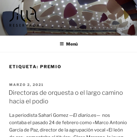
Ir
al
contenido
SILLA RESERVADA |
Cursos y encuentros musicales
TALLERES Y ENCUENTROS
Menú
MUSICALES
ETIQUETA:
PREMIO
PUBLICADO
MARZO 2, 2021
EL
Directoras de orquesta o el largo camino
hacia el podio
La periodista Saharí Gomez —
El diario.es
— nos
contaba el pasado 24 de febrero como «Marco Antonio
García de Paz, director de la agrupación vocal «El león