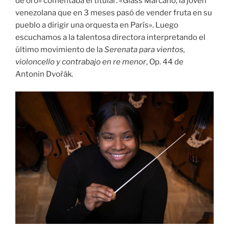
de oro» comentaba el titular: «Glass Marcano, la joven
venezolana que en 3 meses pasó de vender fruta en su
pueblo a dirigir una orquesta en París». Luego
escuchamos a la talentosa directora interpretando el
último movimiento de la
Serenata para vientos,
violoncello y contrabajo en re menor
, Op. 44 de
Antonin Dvořák.