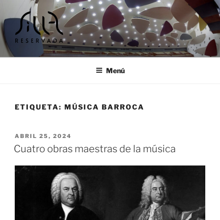
Ir
al
contenido
SILLA RESERVADA |
Cursos y encuentros musicales
TALLERES Y ENCUENTROS
Menú
MUSICALES
ETIQUETA:
MÚSICA BARROCA
PUBLICADO
ABRIL 25, 2024
EL
Cuatro obras maestras de la música