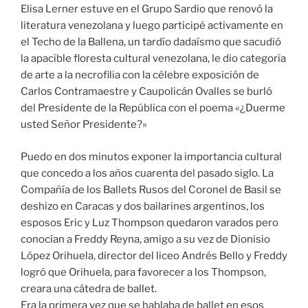
Elisa Lerner estuve en el Grupo Sardio que renovó la
literatura venezolana y luego participé activamente en
el Techo de la Ballena, un tardío dadaísmo que sacudió
la apacible floresta cultural venezolana, le dio categoría
de arte a la necrofilia con la célebre exposición de
Carlos Contramaestre y Caupolicán Ovalles se burló
del Presidente de la República con el poema «¿Duerme
usted Señor Presidente?»
Puedo en dos minutos exponer la importancia cultural
que concedo a los años cuarenta del pasado siglo. La
Compañía de los Ballets Rusos del Coronel de Basil se
deshizo en Caracas y dos bailarines argentinos, los
esposos Eric y Luz Thompson quedaron varados pero
conocían a Freddy Reyna, amigo a su vez de Dionisio
López Orihuela, director del liceo Andrés Bello y Freddy
logró que Orihuela, para favorecer a los Thompson,
creara una cátedra de ballet.
Era la primera vez que se hablaba de ballet en esos