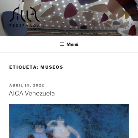
Ir
al
contenido
SILLA RESERVADA |
Cursos y encuentros musicales
TALLERES Y ENCUENTROS
Menú
MUSICALES
ETIQUETA:
MUSEOS
PUBLICADO
ABRIL 19, 2022
EL
AICA Venezuela