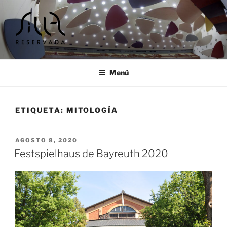
Ir
al
contenido
SILLA RESERVADA |
Cursos y encuentros musicales
TALLERES Y ENCUENTROS
Menú
MUSICALES
ETIQUETA:
MITOLOGÍA
PUBLICADO
AGOSTO 8, 2020
EL
Festspielhaus de Bayreuth 2020