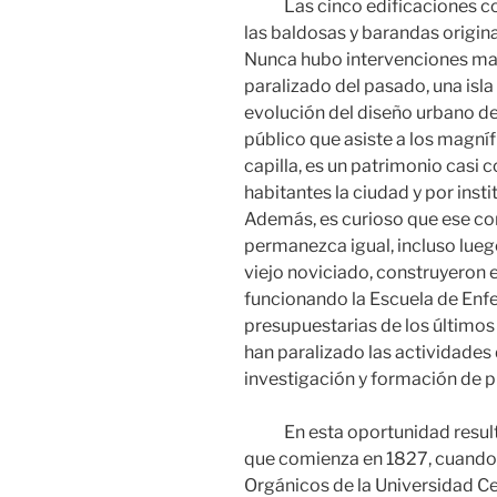
Las cinco edificaciones con
las baldosas y barandas origina
Nunca hubo intervenciones may
paralizado del pasado, una isl
evolución del diseño urbano de 
público que asiste a los magní
capilla, es un patrimonio cas
habitantes la ciudad y por insti
Además, es curioso que ese co
permanezca igual, incluso luego
viejo noviciado, construyeron e
funcionando la Escuela de Enfe
presupuestarias de los últimos
han paralizado las actividades
investigación y formación de p
En esta oportunidad resulta in
que comienza en 1827, cuando 
Orgánicos de la Universidad Ce