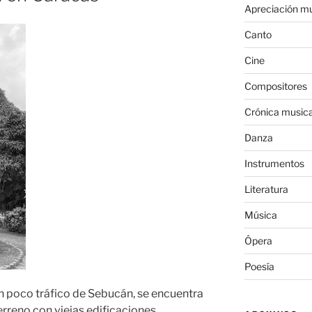
Apreciación mu
Canto
Cine
Compositores
Crónica musica
Danza
Instrumentos
Literatura
Música
Ópera
Poesía
 poco tráfico de Sebucán, se encuentra
erreno con viejas edificaciones,