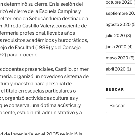
octubre 2020
(
n determinó su cierre. En la sesión del
izó el cierre de la Escuela Campins y
septiembre 20
e el terreno en Sebucán fuera destinado a
agosto 2020
(5
r. Alfredo Castillo Valery, consciente de
fermería profesional, llevaba años
julio 2020
(3)
s requisitos académicos y burocráticos,
junio 2020
(4)
sejo de Facultad (1989) y del Consejo
92) para proceder.
mayo 2020
(6)
abril 2020
(1)
centes presenciales, Castillo, primer
rmería, organizó un novedoso sistema de
atura y maestría para personal de
BUSCAR
l título en escuelas particulares o
or, organizó actividades culturales y
Buscar
 que conserva, una óptima acústica, y
por:
ocente, estudiantil, administrativo y a
e Ingeniería, en el 2005 se inició la