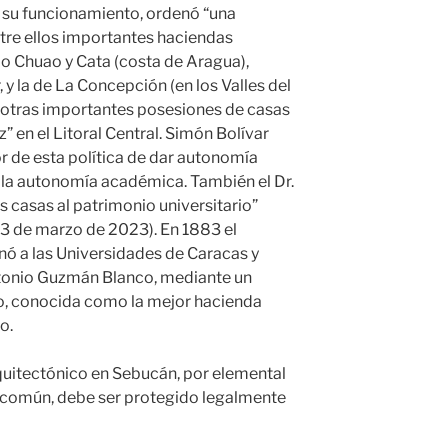
r su funcionamiento, ordenó “una
ntre ellos importantes haciendas
 Chuao y Cata (costa de Aragua),
y la de La Concepción (en los Valles del
o otras importantes posesiones de casas
z” en el Litoral Central. Simón Bolívar
or de esta política de dar autonomía
a la autonomía académica. También el Dr.
 casas al patrimonio universitario”
, 3 de marzo de 2023). En 1883 el
nó a las Universidades de Caracas y
ntonio Guzmán Blanco, mediante un
ao, conocida como la mejor hacienda
o.
itectónico en Sebucán, por elemental
en común, debe ser protegido legalmente