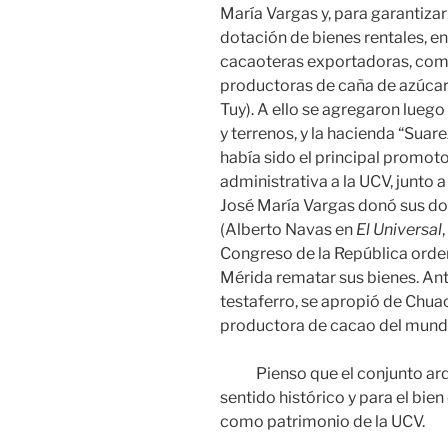
María Vargas y, para garantiza
dotación de bienes rentales, e
cacaoteras exportadoras, como
productoras de caña de azúcar, 
Tuy). A ello se agregaron lueg
y terrenos, y la hacienda “Suare
había sido el principal promot
administrativa a la UCV, junto 
José María Vargas donó sus dos
(Alberto Navas en
El Universal
Congreso de la República orde
Mérida rematar sus bienes. A
testaferro, se apropió de Chu
productora de cacao del mund
Pienso que el conjunto arqu
sentido histórico y para el bi
como patrimonio de la UCV.