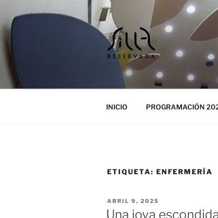
Ir
al
contenido
SILLA RES
Cursos y encuentros musicales
ENCUENTR
INICIO
PROGRAMACIÓN 20
ETIQUETA:
ENFERMERÍA
PUBLICADO
ABRIL 9, 2025
EL
Una joya escondid