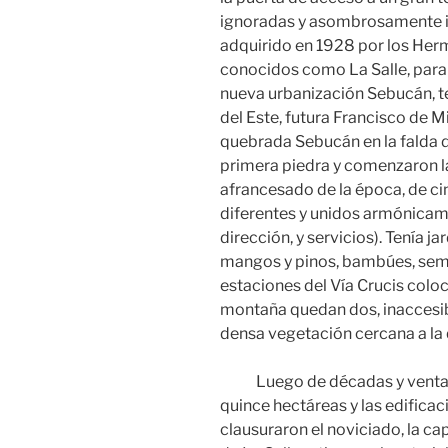
ignoradas y asombrosamente int
adquirido en 1928 por los Herm
conocidos como La Salle, para 
nueva urbanización Sebucán, t
del Este, futura Francisco de M
quebrada Sebucán en la falda d
primera piedra y comenzaron la
afrancesado de la época, de ci
diferentes y unidos armónicamen
dirección, y servicios). Tenía j
mangos y pinos, bambúes, semb
estaciones del Vía Crucis coloca
montaña quedan dos, inaccesibl
densa vegetación cercana a la
Luego de décadas y venta de 
quince hectáreas y las edificac
clausuraron el noviciado, la ca