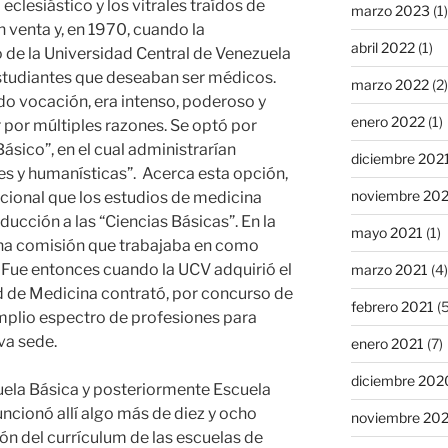
 eclesiástico y los vitrales traídos de
marzo 2023
(1)
n venta y, en 1970, cuando la
abril 2022
(1)
o de la Universidad Central de Venezuela
studiantes que deseaban ser médicos.
marzo 2022
(2)
o vocación, era intenso, poderoso y
enero 2022
(1)
r por múltiples razones. Se optó por
Básico”, en el cual administrarían
diciembre 202
les y humanísticas”. Acerca esta opción,
noviembre 20
acional que los estudios de medicina
ucción a las “Ciencias Básicas”. En la
mayo 2021
(1)
una comisión que trabajaba en como
 Fue entonces cuando la UCV adquirió el
marzo 2021
(4)
ad de Medicina contrató, por concurso de
febrero 2021
(5
mplio espectro de profesiones para
va sede.
enero 2021
(7)
diciembre 202
la Básica y posteriormente Escuela
ncionó allí algo más de diez y ocho
noviembre 20
ón del currículum de las escuelas de