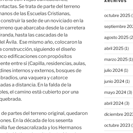
ARCHIVOS
actas. Se trata de parte del terreno
anos de las Escuelas Cristianas,
octubre 2025
(
construir la sede de un noviciado en la
septiembre 20
erreno que abarcaba desde la carretera
iranda, hasta las cascadas de la
agosto 2025
(2
el Ávila. Ese mismo año, colocaron la
abril 2025
(1)
 construcción, siguiendo el diseño
nco edificaciones con propósitos
marzo 2025
(1)
te entre sí (Capilla, residencias, aulas,
julio 2024
(1)
ardines internos y externos, bosques de
radíos, una vaquera y catorce
junio 2024
(1)
das a distancia. En la falda de la
es, el camino está cubierto por una
mayo 2024
(3)
 quebrada.
abril 2024
(3)
partes del terreno original, quedaron
diciembre 202
iones. En la década de los sesenta
octubre 2023
(
pilla fue desacralizada y los Hermanos