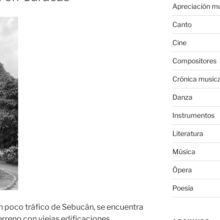
Apreciación mu
Canto
Cine
Compositores
Crónica musica
Danza
Instrumentos
Literatura
Música
Ópera
Poesía
 poco tráfico de Sebucán, se encuentra
erreno con viejas edificaciones,