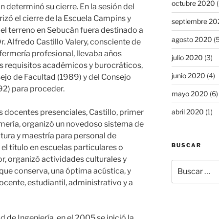
octubre 2020
(
n determinó su cierre. En la sesión del
izó el cierre de la Escuela Campins y
septiembre 20
e el terreno en Sebucán fuera destinado a
agosto 2020
(5
r. Alfredo Castillo Valery, consciente de
fermería profesional, llevaba años
julio 2020
(3)
s requisitos académicos y burocráticos,
junio 2020
(4)
sejo de Facultad (1989) y del Consejo
92) para proceder.
mayo 2020
(6)
abril 2020
(1)
centes presenciales, Castillo, primer
rmería, organizó un novedoso sistema de
atura y maestría para personal de
BUSCAR
l título en escuelas particulares o
or, organizó actividades culturales y
Buscar
 que conserva, una óptima acústica, y
por:
ocente, estudiantil, administrativo y a
e Ingeniería, en el 2005 se inició la