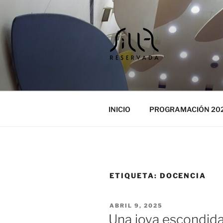
Ir
al
contenido
SILLA RES
Cursos y encuentros musicales
ENCUENTR
INICIO
PROGRAMACIÓN 20
ETIQUETA:
DOCENCIA
PUBLICADO
ABRIL 9, 2025
EL
Una joya escondid