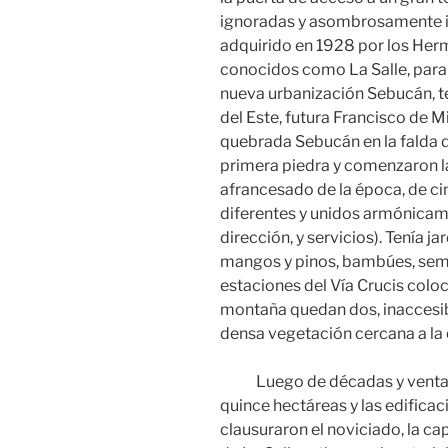
ignoradas y asombrosamente int
adquirido en 1928 por los Herm
conocidos como La Salle, para 
nueva urbanización Sebucán, t
del Este, futura Francisco de M
quebrada Sebucán en la falda d
primera piedra y comenzaron la
afrancesado de la época, de ci
diferentes y unidos armónicamen
dirección, y servicios). Tenía j
mangos y pinos, bambúes, semb
estaciones del Vía Crucis coloca
montaña quedan dos, inaccesibl
densa vegetación cercana a la
Luego de décadas y venta de 
quince hectáreas y las edificac
clausuraron el noviciado, la ca