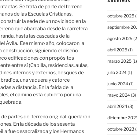
ARCHIVOS
actas. Se trata de parte del terreno
anos de las Escuelas Cristianas,
octubre 2025
(
construir la sede de un noviciado en la
septiembre 20
erreno que abarcaba desde la carretera
iranda, hasta las cascadas de la
agosto 2025
(2
el Ávila. Ese mismo año, colocaron la
abril 2025
(1)
 construcción, siguiendo el diseño
nco edificaciones con propósitos
marzo 2025
(1)
te entre sí (Capilla, residencias, aulas,
julio 2024
(1)
ardines internos y externos, bosques de
radíos, una vaquera y catorce
junio 2024
(1)
das a distancia. En la falda de la
es, el camino está cubierto por una
mayo 2024
(3)
 quebrada.
abril 2024
(3)
partes del terreno original, quedaron
diciembre 202
iones. En la década de los sesenta
octubre 2023
(
pilla fue desacralizada y los Hermanos