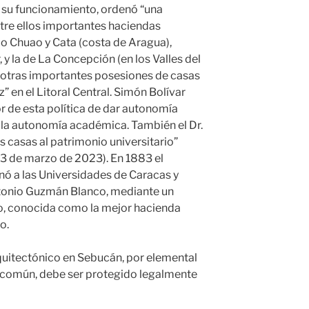
r su funcionamiento, ordenó “una
ntre ellos importantes haciendas
 Chuao y Cata (costa de Aragua),
y la de La Concepción (en los Valles del
o otras importantes posesiones de casas
z” en el Litoral Central. Simón Bolívar
or de esta política de dar autonomía
a la autonomía académica. También el Dr.
 casas al patrimonio universitario”
, 3 de marzo de 2023). En 1883 el
nó a las Universidades de Caracas y
ntonio Guzmán Blanco, mediante un
ao, conocida como la mejor hacienda
o.
itectónico en Sebucán, por elemental
en común, debe ser protegido legalmente