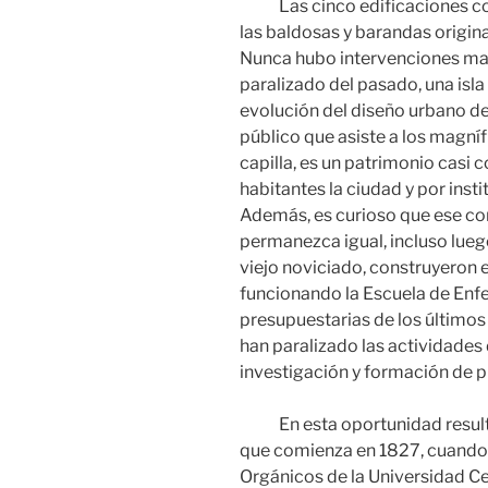
Las cinco edificaciones con
las baldosas y barandas origina
Nunca hubo intervenciones may
paralizado del pasado, una isl
evolución del diseño urbano de 
público que asiste a los magní
capilla, es un patrimonio cas
habitantes la ciudad y por insti
Además, es curioso que ese co
permanezca igual, incluso luego
viejo noviciado, construyeron e
funcionando la Escuela de Enfe
presupuestarias de los últimos
han paralizado las actividades
investigación y formación de p
En esta oportunidad resulta in
que comienza en 1827, cuando 
Orgánicos de la Universidad Ce