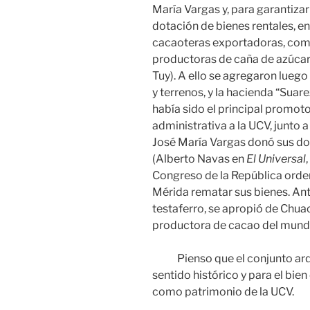
María Vargas y, para garantiza
dotación de bienes rentales, e
cacaoteras exportadoras, como
productoras de caña de azúcar, 
Tuy). A ello se agregaron lueg
y terrenos, y la hacienda “Suare
había sido el principal promot
administrativa a la UCV, junto 
José María Vargas donó sus dos
(Alberto Navas en
El Universal
Congreso de la República orde
Mérida rematar sus bienes. A
testaferro, se apropió de Chu
productora de cacao del mund
Pienso que el conjunto arqu
sentido histórico y para el bi
como patrimonio de la UCV.