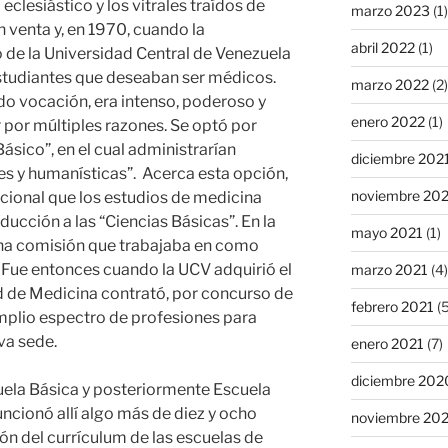
 eclesiástico y los vitrales traídos de
marzo 2023
(1)
n venta y, en 1970, cuando la
abril 2022
(1)
o de la Universidad Central de Venezuela
studiantes que deseaban ser médicos.
marzo 2022
(2)
o vocación, era intenso, poderoso y
enero 2022
(1)
r por múltiples razones. Se optó por
Básico”, en el cual administrarían
diciembre 202
les y humanísticas”. Acerca esta opción,
noviembre 20
acional que los estudios de medicina
ucción a las “Ciencias Básicas”. En la
mayo 2021
(1)
una comisión que trabajaba en como
 Fue entonces cuando la UCV adquirió el
marzo 2021
(4)
ad de Medicina contrató, por concurso de
febrero 2021
(5
mplio espectro de profesiones para
va sede.
enero 2021
(7)
diciembre 202
la Básica y posteriormente Escuela
ncionó allí algo más de diez y ocho
noviembre 20
ón del currículum de las escuelas de