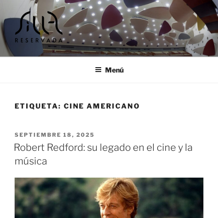
Ir
al
contenido
SILLA RESERVADA |
Cursos y encuentros musicales
TALLERES Y ENCUENTROS
Menú
MUSICALES
ETIQUETA:
CINE AMERICANO
PUBLICADO
SEPTIEMBRE 18, 2025
EL
Robert Redford: su legado en el cine y la
música