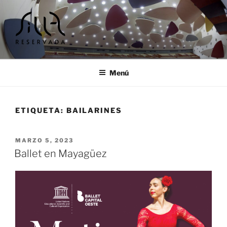
Ir
al
contenido
SILLA RESERVADA |
Cursos y encuentros musicales
TALLERES Y ENCUENTROS
Menú
MUSICALES
ETIQUETA:
BAILARINES
PUBLICADO
MARZO 5, 2023
EL
Ballet en Mayagüez