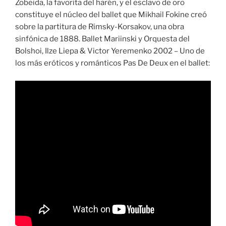
Zobeida, la favorita del harén, y el esclavo de oro
constituye el núcleo del ballet que Mikhail Fokine creó
sobre la partitura de Rimsky-Korsakov, una obra
sinfónica de 1888. Ballet Mariinski y Orquesta del
Bolshoi, Ilze Liepa & Victor Yeremenko 2002 – Uno de
los más eróticos y románticos Pas De Deux en el ballet: