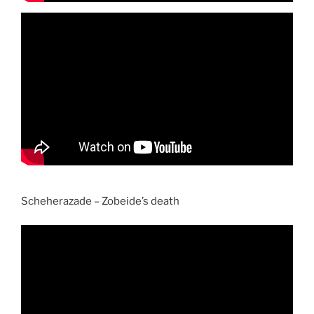
Scheherazade – Zobeide’s death