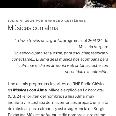
PUBLICADO
JULIO 4, 2024
POR
ARNALDO GUTIÉRREZ
EL
Músicas con alma
La luz a través de la grieta
, programa del 26/4/24 de
Mikaela Vergara
Un espacio para ser y estar; para escuchar, respirar y
conectarse… El alma de la música nos acompaña para
culminar el día en armonía y afrontar la noche con
serenidad e inspiración.
Uno de mis programas favoritos de RNE Radio Clásica
es
Músicas con Alma
.
Mikaela explicó en
La hora azul
(6/3/24) el origen del nombre: su hija Alma muy
inquieta y le costaba dormir, entonces preparó una lista
de músicas para calmarla, y así a sugerencia de Sergio
Pagán (de
Música Antigua
), le dio nombre al programa.