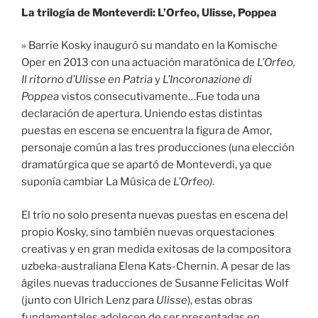
La trilogía de Monteverdi: L’Orfeo, Ulisse, Poppea
» Barrie Kosky inauguró su mandato en la Komische
Oper en 2013 con una actuación maratónica de
L’Orfeo,
Il ritorno d’Ulisse en Patria
y
L’Incoronazione di
Poppea
vistos consecutivamente…Fue toda una
declaración de apertura. Uniendo estas distintas
puestas en escena se encuentra la figura de Amor,
personaje común a las tres producciones (una elección
dramatúrgica que se apartó de Monteverdi, ya que
suponía cambiar La Música de
L’Orfeo)
.
El trío no solo presenta nuevas puestas en escena del
propio Kosky, sino también nuevas orquestaciones
creativas y en gran medida exitosas de la compositora
uzbeka-australiana Elena Kats-Chernin. A pesar de las
ágiles nuevas traducciones de Susanne Felicitas Wolf
(junto con Ulrich Lenz para
Ulisse
), estas obras
fundamentales adolecen de ser presentadas en