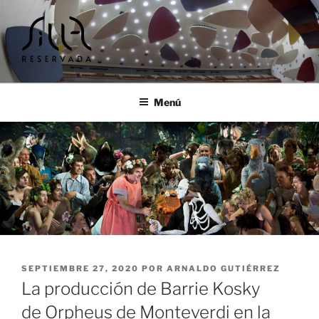
Ir
al
contenido
SILLA RESERVADA |
Cursos y encuentros musicales
TALLERES Y ENCUENTROS
Menú
MUSICALES
PUBLICADO
SEPTIEMBRE 27, 2020
POR
ARNALDO GUTIÉRREZ
EL
La producción de Barrie Kosky
de Orpheus de Monteverdi en la